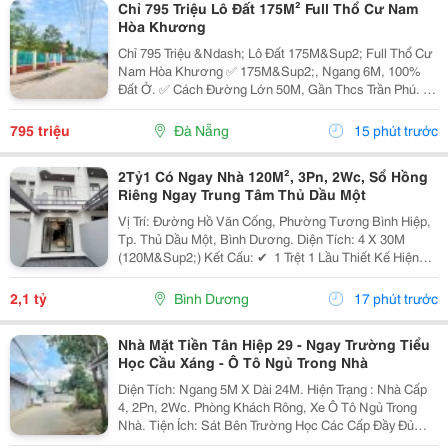
Chỉ 795 Triệu Lô Đất 175M² Full Thổ Cư Nam
Hòa Khương
Chỉ 795 Triệu &Ndash; Lô Đất 175M&Sup2; Full Thổ Cư
Nam Hòa Khương ✅ 175M&Sup2;, Ngang 6M, 100%
Đất Ở. ✅ Cách Đường Lớn 50M, Gần Thcs Trần Phú. ✅
Gần Chợ, Ubnd, Điện Máy Xanh, Vinmart. ✅ Khu Dân
Cư Đông, Xây Ở Ngay. ✅ Chỉ 15 Phút Đến Trung Tâm
795 triệu
Đà Nẵng
15 phút trước
Đà...
2Tỷ1 Có Ngay Nhà 120M², 3Pn, 2Wc, Sổ Hồng
Riêng Ngay Trung Tâm Thủ Dầu Một
Vị Trí: Đường Hồ Văn Cống, Phường Tương Bình Hiệp,
Tp. Thủ Dầu Một, Bình Dương. Diện Tích: 4 X 30M
(120M&Sup2;) Kết Cấu: ✔ ️ 1 Trệt 1 Lầu Thiết Kế Hiện
Đại, Thông Thoáng ✔ ️ 3 Phòng Ngủ ✔ ️ 2 Nhà Vệ Sinh ✔ ️
Phòng Khách Sang Trọng, Đón...
2,1 tỷ
Bình Dương
17 phút trước
Nhà Mặt Tiền Tân Hiệp 29 - Ngay Trường Tiểu
Học Cầu Xáng - Ô Tô Ngủ Trong Nhà
Diện Tích: Ngang 5M X Dài 24M. Hiện Trạng : Nhà Cấp
4, 2Pn, 2Wc. Phòng Khách Rông, Xe Ô Tô Ngủ Trong
Nhà. Tiện Ích: Sát Bên Trường Học Các Cấp Đầy Đủ
Không Thiếu Gì. Pháp Lý: Sổ Hồng Chuẩn Đang Vay