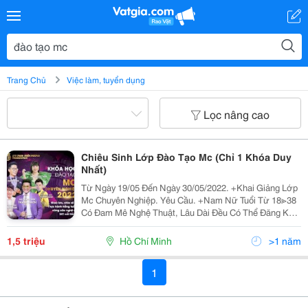
Trang Chủ
Việc làm, tuyển dụng
Lọc nâng cao
Chiêu Sinh Lớp Đào Tạo Mc (Chỉ 1 Khóa Duy
Nhất)
Từ Ngày 19/05 Đến Ngày 30/05/2022. +Khai Giảng Lớp
Mc Chuyên Nghiệp. Yêu Cầu. +Nam Nữ Tuổi Từ 18≫38
Có Đam Mê Nghệ Thuật, Lâu Dài Đều Có Thể Đăng Ký
Tham Gia. + Số Lượng 10 Bạn/Lớp. Phí Học : Tháng
1,5Tr Khóa 3 Tháng. + Ngoại Hình Dễ...
1,5 triệu
Hồ Chí Minh
>1 năm
1