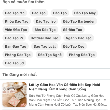
Bạn có muốn tìm thêm
Đào Tạo Mc
Đào Tạo
Đào Tạo
Đào Tạo May
Khóa Đào Tạo
Đào Tạo Iso
Đào Tạo Bartender
Viện Đào Tạo
Bàn Đào Tạo
Sổ Đào Tạo
Đào Tạo Pr
Hotdeal Đào Tạo
Ngành Đào Tạo
Ban Đào Tạo
Đào Tạo Luật
Đào Tạo Ceo
Phòng Đào Tạo
Đào Tạo Nghề
Phòng Đào Tạo
Đào Tạo 3d
Tin đăng mới nhất
Lót Ly Gốm Hoa Văn Cổ Điển Nét Đẹp Hoài
Niệm Nâng Tầm Không Gian Sống
Sức Hút Từ Phong Cách Hoài Cổ Của Lót Ly Gốm Hoa
Văn Hoài Niệm Tô Điểm Góc Thư Giãn Những Họa Tiết
Mang Cảm Hứng Hoài Cổ Luôn Tạo Nên Sức Hút Đặc
Biệt Trong Trang Trí Nội Thất. Một Chiếc Lót Ly Gốm Hoa