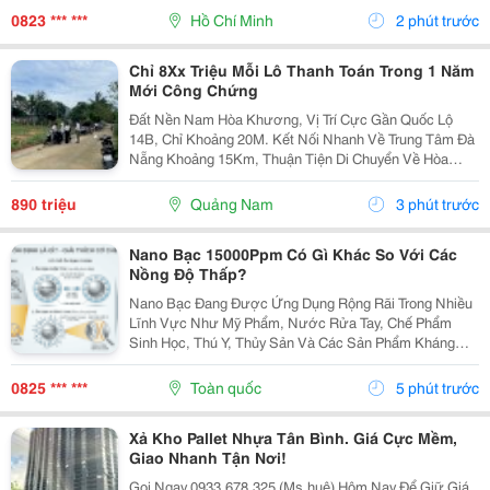
Văn Cổ Điển Với Đường Nét Đối Xứng, Hoa Văn...
0823 *** ***
Hồ Chí Minh
2 phút trước
Chỉ 8Xx Triệu Mỗi Lô Thanh Toán Trong 1 Năm
Mới Công Chứng
Đất Nền Nam Hòa Khương, Vị Trí Cực Gần Quốc Lộ
14B, Chỉ Khoảng 20M. Kết Nối Nhanh Về Trung Tâm Đà
Nẵng Khoảng 15Km, Thuận Tiện Di Chuyển Về Hòa
Vang Và Các Khu Vực Lân Cận. Khu Dân Cư Hiện Hữu,
Đường Ô Tô Thông Thoáng, Gần Chợ, Trường Học Và
890 triệu
Quảng Nam
3 phút trước
Đầy...
Nano Bạc 15000Ppm Có Gì Khác So Với Các
Nồng Độ Thấp?
Nano Bạc Đang Được Ứng Dụng Rộng Rãi Trong Nhiều
Lĩnh Vực Như Mỹ Phẩm, Nước Rửa Tay, Chế Phẩm
Sinh Học, Thú Y, Thủy Sản Và Các Sản Phẩm Kháng
Khuẩn. Tuy Nhiên, Khi Tìm Hiểu Về Nguyên Liệu Này,
Nhiều Doanh Nghiệp Thường Băn Khoăn Nên Lựa Chọn
0825 *** ***
Toàn quốc
5 phút trước
Nồng Độ...
Xả Kho Pallet Nhựa Tân Bình. Giá Cực Mềm,
Giao Nhanh Tận Nơi!
Gọi Ngay 0933.678.325 (Ms.huệ) Hôm Nay Để Giữ Giá