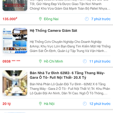
Tốt, Giữ Hàng Đẹp Và Được Giao Tận Nơi Nhanh
Chóng! Kho Vừa Giảm Giá Mạnh Toàn Bộ Pallet Nhựa
Tại Tân Bình ! Đây Là Cơ Hội Hiếm Để Mua Pallet Chất
Lượng Với Giá Thấp Hơn Thị Trường , Giúp Doanh...
₫
135.000
Đồng Nai
7 phút trước
Hệ Thống Camera Giám Sát
Hệ Thống Cctv Chuyên Nghiệp Cho Doanh Nghiệp
&Amp; Khu Vực Lớn Bạn Đang Tìm Kiếm Một Hệ Thống
Giám Sát Ổn Định, Quản Lý Tập Trung Và Vận Hành
Liên Tục 24/7? Hợp Thành Thịnh Cung Cấp Giải Pháp
Cctv Toàn Diện, Đáp Ứng Nhu Cầu Giám Sát Cho Nhiều
0938 *** ***
Hồ Chí Minh
11 phút trước
Mô...
Bán Nhà Tư Đình 62M2- 6 Tầng Thang Máy-
Gara Ô Tô- Full Nội Thất- 20.X Tỷ
Bán Nhà Phân Lô Quân Đội Tư Đình - 62M2 X 6 Tầng
Thang Máy - Gara 2 Ô Tô - Full Nội Thất Vị Trí: Khu Phân
Lô Quân Đội An Ninh, Dân Trí Cao. Ngõ Ô Tô Thông,
Đường Xá Sạch Đẹp, Ô Tô Vào Tận Nhà. Thông Số:
Diện Tích 62M2 , Xây 6 Tầng Mới Kính...
20 tỷ
Hà Nội
12 phút trước