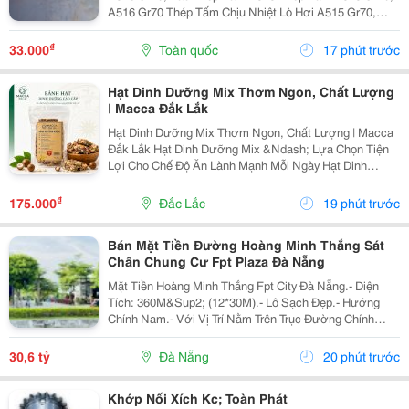
A516 Gr70 Thép Tấm Chịu Nhiệt Lò Hơi A515 Gr70,
A516 Gr70,20Mm,25Mm Thép Tấm Lò Hơi A515 Gr70
Là Loại Thép Hợp Kim Carbon-Silicon Chất Lượng
₫
33.000
Toàn quốc
17 phút trước
Cao,...
Hạt Dinh Dưỡng Mix Thơm Ngon, Chất Lượng
| Macca Đắk Lắk
Hạt Dinh Dưỡng Mix Thơm Ngon, Chất Lượng | Macca
Đắk Lắk Hạt Dinh Dưỡng Mix &Ndash; Lựa Chọn Tiện
Lợi Cho Chế Độ Ăn Lành Mạnh Mỗi Ngày Hạt Dinh
Dưỡng Mix Là Sự Kết Hợp Của Nhiều Loại Hạt Giàu
Dưỡng Chất, Mang Đến Hương Vị Thơm Ngon Và Tiện
₫
175.000
Đắc Lắc
19 phút trước
Lợi...
Bán Mặt Tiền Đường Hoàng Minh Thắng Sát
Chân Chung Cư Fpt Plaza Đà Nẵng
Mặt Tiền Hoàng Minh Thắng Fpt City Đà Nẵng.- Diện
Tích: 360M&Sup2; (12*30M).- Lô Sạch Đẹp.- Hướng
Chính Nam.- Với Vị Trí Nằm Trên Trục Đường Chính
Thông Từ Sân Bay Quốc Tế Đà Nẵng Ra Đến Bãi Tắm
Tân Trà. Là Một Trong Những Tuyến Đường Huyết Mạch
30,6 tỷ
Đà Nẵng
20 phút trước
Kết...
Khớp Nối Xích Kc; Toàn Phát