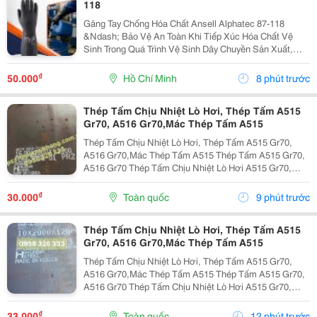
118
Găng Tay Chống Hóa Chất Ansell Alphatec 87-118
&Ndash; Bảo Vệ An Toàn Khi Tiếp Xúc Hóa Chất Vệ
Sinh Trong Quá Trình Vệ Sinh Dây Chuyền Sản Xuất,
Nhà Máy Và Khu Công Nghiệp, Người Lao Động
Thường Xuyên Tiếp Xúc Với Hóa Chất Tẩy Rửa, Dung
₫
50.000
Hồ Chí Minh
8 phút trước
Dịch Khử...
Thép Tấm Chịu Nhiệt Lò Hơi, Thép Tấm A515
Gr70, A516 Gr70,Mác Thép Tấm A515
Thép Tấm Chịu Nhiệt Lò Hơi, Thép Tấm A515 Gr70,
A516 Gr70,Mác Thép Tấm A515 Thép Tấm A515 Gr70,
A516 Gr70 Thép Tấm Chịu Nhiệt Lò Hơi A515 Gr70,
A516 Gr70,20Mm,25Mm Thép Tấm Lò Hơi A515 Gr70
Là Loại Thép Hợp Kim Carbon-Silicon Chất Lượng
₫
30.000
Toàn quốc
9 phút trước
Cao,...
Thép Tấm Chịu Nhiệt Lò Hơi, Thép Tấm A515
Gr70, A516 Gr70,Mác Thép Tấm A515
Thép Tấm Chịu Nhiệt Lò Hơi, Thép Tấm A515 Gr70,
A516 Gr70,Mác Thép Tấm A515 Thép Tấm A515 Gr70,
A516 Gr70 Thép Tấm Chịu Nhiệt Lò Hơi A515 Gr70,
A516 Gr70,20Mm,25Mm Thép Tấm Lò Hơi A515 Gr70
Là Loại Thép Hợp Kim Carbon-Silicon Chất Lượng
₫
33.000
Toàn quốc
12 phút trước