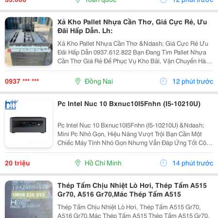
Cao,...
Xả Kho Pallet Nhựa Cần Thơ, Giá Cực Rẻ, Ưu
Đãi Hấp Dẫn. Lh:
Xả Kho Pallet Nhựa Cần Thơ &Ndash; Giá Cực Rẻ Ưu
Đãi Hấp Dẫn 0937.612.822 Bạn Đang Tìm Pallet Nhựa
Cần Thơ Giá Rẻ Để Phục Vụ Kho Bãi, Vận Chuyển Hàng
Hóa Hay Xuất Khẩu? Đây Chính Là Cơ Hội Không Nên
Bỏ Lỡ! ✅ Vì Sao Nên Chọn Pallet Nhựa Xả Kho? ...
0937 *** ***
Đồng Nai
12 phút trước
Pc Intel Nuc 10 Bxnuc10I5Fnhn (I5-10210U)
Pc Intel Nuc 10 Bxnuc10I5Fnhn (I5-10210U) &Ndash;
Mini Pc Nhỏ Gọn, Hiệu Năng Vượt Trội Bạn Cần Một
Chiếc Máy Tính Nhỏ Gọn Nhưng Vẫn Đáp Ứng Tốt Công
Việc Văn Phòng, Học Tập Hay Giải Trí? Pc Intel Nuc 10
Bxnuc10I5Fnhn (I5-10210U) Là Lựa Chọn Lý Tưởng...
20 triệu
Hồ Chí Minh
14 phút trước
Thép Tấm Chịu Nhiệt Lò Hơi, Thép Tấm A515
Gr70, A516 Gr70,Mác Thép Tấm A515
Thép Tấm Chịu Nhiệt Lò Hơi, Thép Tấm A515 Gr70,
A516 Gr70,Mác Thép Tấm A515 Thép Tấm A515 Gr70,