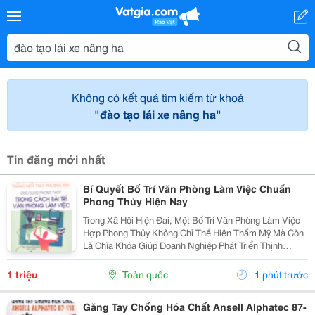
Không có kết quả tìm kiếm từ khoá
"đào tạo lái xe nâng ha"
Tin đăng mới nhất
Bí Quyết Bố Trí Văn Phòng Làm Việc Chuẩn
Phong Thủy Hiện Nay
Trong Xã Hội Hiện Đại, Một Bố Trí Văn Phòng Làm Việc
Hợp Phong Thủy Không Chỉ Thể Hiện Thẩm Mỹ Mà Còn
Là Chìa Khóa Giúp Doanh Nghiệp Phát Triển Thịnh
Vượng. Văn Phòng Là Nơi Hội Tụ Năng Lượng Của Con
Người, Tài Vận Và Trí Tuệ. Nếu Dòng Khí Trong...
1 triệu
Toàn quốc
1 phút trước
Găng Tay Chống Hóa Chất Ansell Alphatec 87-