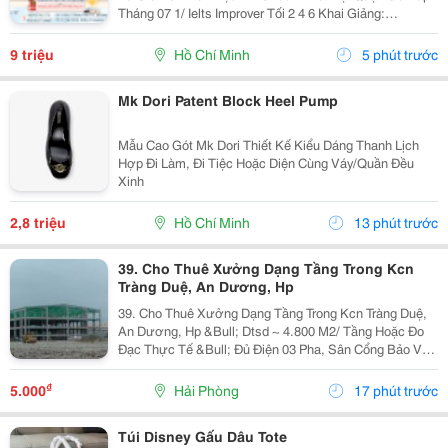
Tháng 07 1/ Ielts Improver Tối 2 4 6 Khai Giảng:
13/07/2026 Khung Giờ: 18:00 Đến 21:00 Học Phí Ưu Đãi
5% Khi Đăng Ký 2/ Ielts...
9 triệu
Hồ Chí Minh
5 phút trước
Mk Dori Patent Block Heel Pump
Mẫu Cao Gót Mk Dori Thiết Kế Kiểu Dáng Thanh Lịch
Hợp Đi Làm, Đi Tiệc Hoặc Diện Cùng Váy/Quần Đều
Xinh
2,8 triệu
Hồ Chí Minh
13 phút trước
39. Cho Thuê Xưởng Dạng Tầng Trong Kcn
Tràng Duệ, An Dương, Hp
39. Cho Thuê Xưởng Dạng Tầng Trong Kcn Tràng Duệ,
An Dương, Hp &Bull; Dtsd ~ 4.800 M2/ Tầng Hoặc Đo
Đạc Thực Tế &Bull; Đủ Điện 03 Pha, Sân Cổng Bảo Vệ,
Pccc Tự Động, Mới 100% &Bull; Giá Chào Thuê 5.25
Usd/ M2/ Tháng
₫
5.000
Hải Phòng
17 phút trước
Túi Disney Gấu Dâu Tote