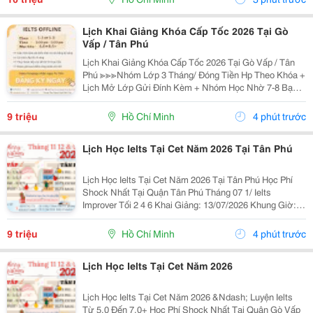
Lịch Khai Giảng Khóa Cấp Tốc 2026 Tại Gò
Vấp / Tân Phú
Lịch Khai Giảng Khóa Cấp Tốc 2026 Tại Gò Vấp / Tân
Phú ≫≫≫Nhóm Lớp 3 Tháng/ Đóng Tiền Hp Theo Khóa +
Lịch Mở Lớp Gửi Đính Kèm + Nhóm Học Nhờ 7-8 Bạn/
Lớp + Giáo Trình Ielts Có Band Điểm Lộ Trình, Sách
Nước Ngoài Bám Sát + Chia Đều 4 Kỹ...
9 triệu
Hồ Chí Minh
4 phút trước
Lịch Học Ielts Tại Cet Năm 2026 Tại Tân Phú
Lịch Học Ielts Tại Cet Năm 2026 Tại Tân Phú Học Phí
Shock Nhất Tại Quận Tân Phú Tháng 07 1/ Ielts
Improver Tối 2 4 6 Khai Giảng: 13/07/2026 Khung Giờ:
18:00 Đến 21:00 Học Phí Ưu Đãi 5% Khi Đăng Ký 2/ Ielts
Basic Tối 3 5 7 Khai...
9 triệu
Hồ Chí Minh
4 phút trước
Lịch Học Ielts Tại Cet Năm 2026
Lịch Học Ielts Tại Cet Năm 2026 &Ndash; Luyện Ielts
Từ 5.0 Đến 7.0+ Học Phí Shock Nhất Tại Quận Gò Vấp