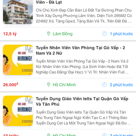
Viên - Đà Lạt
Chị Chủ Xinh Đẹp Cần Bán Lô Đất Tại Đường Phan Chu
Trinh Xây Dựng Phường Lâm Viên, Diện Tích 295M2 Có
224M2 Xd, Tặng Gpxd, Tặng Bản Vẽ Tk, Trên Đất Đã Ép
Cọc Giá 12.5Ty Liên Hệ 0917786186
12,5 tỷ
Lâm Đồng
1 phút trước
Tuyển Nhân Viên Văn Phòng Tại Gò Vấp - 2
Nam Và 2 Nữ
Tuyển Nhân Viên Văn Phòng Tại Gò Vấp - 2 Nam Và 2
Nữ Nhân Viên Văn Phòng: (Là Sinh Viên Hoặc Đã Tốt
Nghiệp Cao Đẳng/ Đại Học) 1/ Vị Trí: Nhân Viên Full
Time (2 Nam 2 Nữ) Ca Làm: 13:00 Đến 21:00 (1 Tháng
Được Nghỉ Phép 1 Ngày, Và Hưởng Các Ngày...
₫
26.000
Hồ Chí Minh
2 phút trước
Tuyển Dụng Giáo Viên Ielts Tại Quận Gò Vấp
Và Tân Phú
Tuyển Dụng Giáo Viên Ielts Tại Quận Gò Vấp Và Tân
Phú Trung Tâm Ngoại Ngữ Kiến Tạo C.e.t Thông Báo
Tuyển Dụng Cet Là Một Trung Tâm Ngoại Ngữ Đã Được
Thành Lập 16 Năm Chuyên Về Chương Trình Anh Văn
Học Thuật Ielts &Ndash; Toefl Ibt. Trung Tâm...
10 triệu
Hồ Chí Minh
3 phút trước