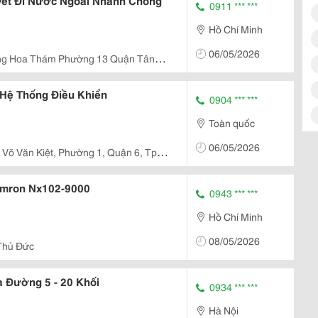
uyết Đi Nước Ngoài Nhanh Chóng
0911 *** ***
Hồ Chí Minh
06/05/2026
ng Hoa Thám Phường 13 Quận Tân
Hệ Thống Điều Khiển
0904 *** ***
Toàn quốc
06/05/2026
 Võ Văn Kiệt, Phường 1, Quận 6, Tp.
Omron Nx102-9000
0943 *** ***
Hồ Chí Minh
08/05/2026
Thủ Đức
 Đường 5 - 20 Khối
0934 *** ***
Hà Nội