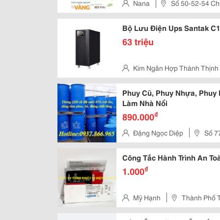
Thực Tế, Phần Rễ Chính Là &Ldquo;
Nana
Số 50-52-54 Ch
Bộ Lưu Điện Ups Santak C1
63 triệu
Kim Ngân Hợp Thành Thịnh
Quận Tân Bình
Phuy Cũ, Phuy Nhựa, Phuy 
Làm Nhà Nổi
₫
890.000
Đặng Ngọc Diệp
Số 7
Biên Hà Nội
Công Tắc Hành Trình An To
₫
1.000
Mỹ Hạnh
Thành Phố 