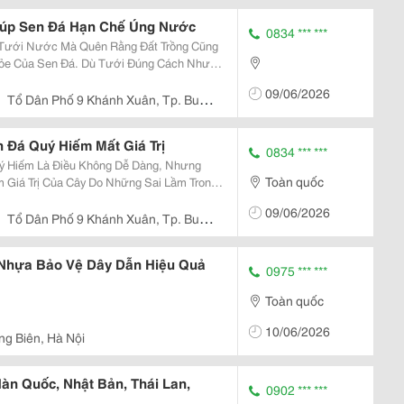
iúp Sen Đá Hạn Chế Úng Nước
0834 *** ***
 Tưới Nước Mà Quên Rằng Đất Trồng Cũng
ỏe Của Sen Đá. Dù Tưới Đúng Cách Nhưng
guy Cơ Bị Úng Rễ. Sen Đá Thích
09/06/2026
à Thoát...
Tổ Dân Phố 9 Khánh Xuân, Tp. Buôn
 Đá Quý Hiếm Mất Giá Trị
0834 *** ***
 Hiếm Là Điều Không Dễ Dàng, Nhưng
Toàn quốc
 Giá Trị Của Cây Do Những Sai Lầm Trong
09/06/2026
à Còn Ảnh...
Tổ Dân Phố 9 Khánh Xuân, Tp. Buôn
 Nhựa Bảo Vệ Dây Dẫn Hiệu Quả
0975 *** ***
Toàn quốc
10/06/2026
ng Biên, Hà Nội
àn Quốc, Nhật Bản, Thái Lan,
0902 *** ***