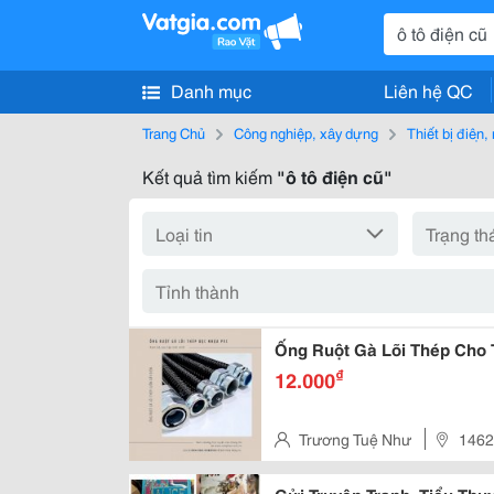
Danh mục
Liên hệ QC
Trang Chủ
Công nghiệp, xây dựng
Thiết bị điện
Kết quả tìm kiếm
"ô tô điện cũ"
Ống Ruột Gà Lõi Thép Cho 
₫
12.000
Trương Tuệ Như
1462
Hcm