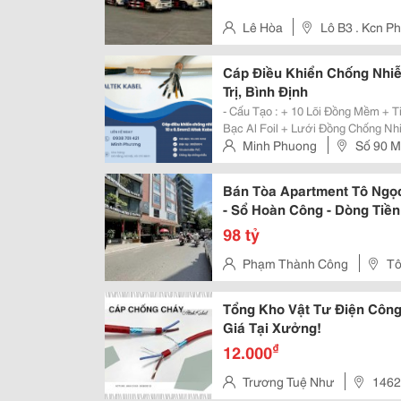
Lê Hòa
Lô B3 . Kcn 
Cáp Điều Khiển Chống Nhiễ
Trị, Bình Định
- Cấu Tạo : + 10 Lõi Đồng Mềm + Tiết Diện 0.5Mm2 + Chống Nhiễu : Lớp Giấy
Bạc Al Foil + Lưới Đồng Chống Nhiễu + Vỏ Pvc Chống Mài Mòn - Ứng D
Tủ Điện Công Nghiệp + Plc + Điều Khiển Máy Móc + Hệ Thống Tự Động Hóa -
Minh Phuong
Số 90 M
Cam Kết: ...
Bán Tòa Apartment Tô Ngọc
- Sổ Hoàn Công - Dòng Tiền
98 tỷ
Phạm Thành Công
Tô
Tổng Kho Vật Tư Điện Công
Giá Tại Xưởng!
₫
12.000
Trương Tuệ Như
1462