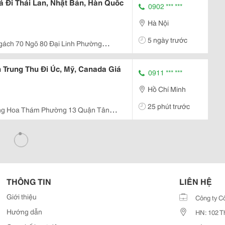
 Đi Thái Lan, Nhật Bản, Hàn Quốc
0902 *** ***
Hà Nội
5 ngày trước
gách 70 Ngõ 80 Đại Linh Phường
Hn
 Trung Thu Đi Úc, Mỹ, Canada Giá
0911 *** ***
Hồ Chí Minh
25 phút trước
ng Hoa Thám Phường 13 Quận Tân
THÔNG TIN
LIÊN HỆ
Giới thiệu
Công ty C
Hướng dẫn
HN: 102 T