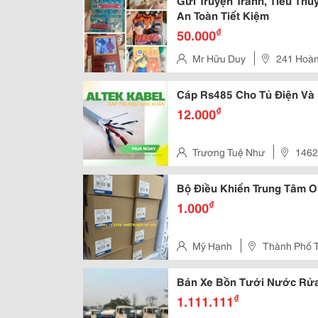
Gửi Truyện Tranh, Tiểu Th
An Toàn Tiết Kiệm
₫
50.000
Mr Hữu Duy
241 Hoà
Bình
Cáp Rs485 Cho Tủ Điện Và 
₫
12.000
Trương Tuệ Như
1462
Hcm
Bộ Điều Khiển Trung Tâm 
₫
1.000
Mỹ Hạnh
Thành Phố 
Bán Xe Bồn Tưới Nước Rửa
₫
1.111.111