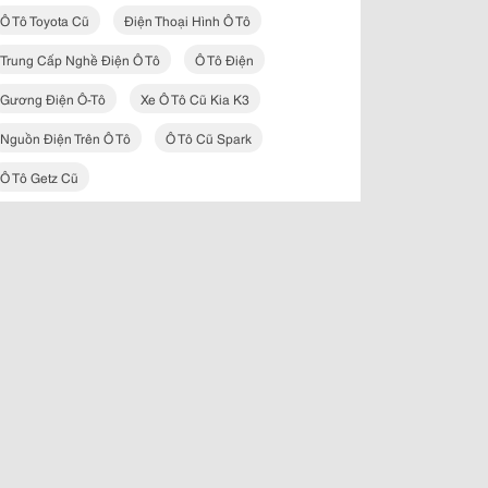
Ô Tô Toyota Cũ
Điện Thoại Hình Ô Tô
Trung Cấp Nghề Điện Ô Tô
Ô Tô Điện
Gương Điện Ô-Tô
Xe Ô Tô Cũ Kia K3
Nguồn Điện Trên Ô Tô
Ô Tô Cũ Spark
Ô Tô Getz Cũ