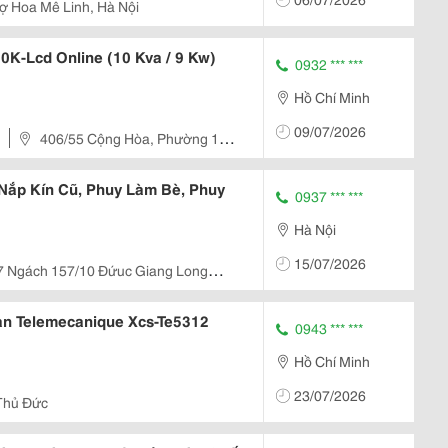
Trái Tim...
ợ Hoa Mê Linh, Hà Nội
0K-Lcd Online (10 Kva / 9 Kw)
0932 *** ***
Hồ Chí Minh
09/07/2026
406/55 Cộng Hòa, Phường 13,
Nắp Kín Cũ, Phuy Làm Bè, Phuy
0937 *** ***
Hà Nội
15/07/2026
7 Ngách 157/10 Đứuc Giang Long
àn Telemecanique Xcs-Te5312
0943 *** ***
Hồ Chí Minh
23/07/2026
Thủ Đức