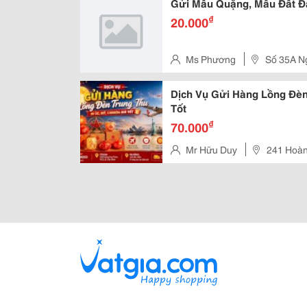
Gửi Mẫu Quặng, Mẫu Đất Đá
₫
20.000
Ms Phương
Số 35A N
Trung Văn Quận Nam Từ Liêm 
Dịch Vụ Gửi Hàng Lồng Đèn
Tốt
₫
70.000
Mr Hữu Duy
241 Hoà
Bình