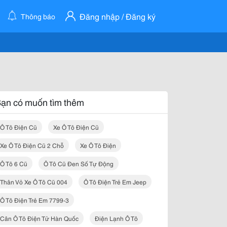
Đăng nhập / Đăng ký
Thông báo
ạn có muốn tìm thêm
Ô Tô Điện Cũ
Xe Ô Tô Điện Cũ
Xe Ô Tô Điện Cũ 2 Chỗ
Xe Ô Tô Điện
Ô Tô 6 Cũ
Ô Tô Cũ Đen Số Tự Động
Thân Vỏ Xe Ô Tô Cũ 004
Ô Tô Điện Trẻ Em Jeep
Ô Tô Điện Trẻ Em 7799-3
Cân Ô Tô Điện Tử Hàn Quốc
Điện Lạnh Ô Tô