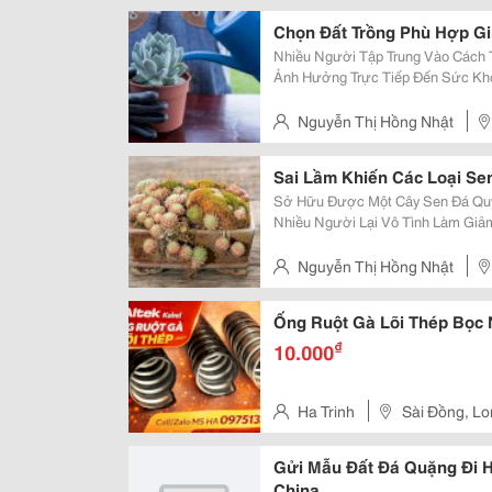
Hcm
Chọn Đất Trồng Phù Hợp G
Nhiều Người Tập Trung Vào Cách
Ảnh Hưởng Trực Tiếp Đến Sức Kh
Nếu Đất Giữ Nước Quá Lâu, Cây Vẫn Có N
Hợp Với Môi Trường Đất Tơi Xốp V
Nguyễn Thị Hồng Nhật
Ma Thuột, Đắk Lắk
Sai Lầm Khiến Các Loại Sen
Sở Hữu Được Một Cây Sen Đá Quý
Nhiều Người Lại Vô Tình Làm Giảm
Quá Trình Chăm Sóc. Sai Lầm Phổ Biến Nhất Là Tưới Nước Quá Nhiều. Điều
Này Không Chỉ Làm Cây Suy Yếu M
Nguyễn Thị Hồng Nhật
Ma Thuột, Đắk Lắk
Ống Ruột Gà Lõi Thép Bọc
₫
10.000
Ha Trinh
Sài Đồng, Lo
Gửi Mẫu Đất Đá Quặng Đi H
China