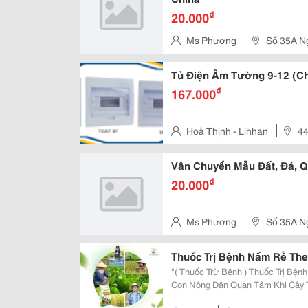
₫
20.000
Ms Phương
Số 35A N
Trung Văn Quận Nam Từ Liêm 
Tủ Điện Âm Tường 9-12 (C
₫
167.000
Hoà Thịnh - Lihhan
44
B, Quận Bình Tân
Vân Chuyển Mẫu Đất, Đá, Q
₫
20.000
Ms Phương
Số 35A N
Trung Văn Quận Nam Từ Liêm 
Thuốc Trị Bệnh Nấm Rễ Th
"( Thuốc Trừ Bệnh ) Thuốc Trị B
Con Nông Dân Quan Tâm Khi Cây Tr
Rũ, Chậm Phát Triển Dù Vẫn Đượ