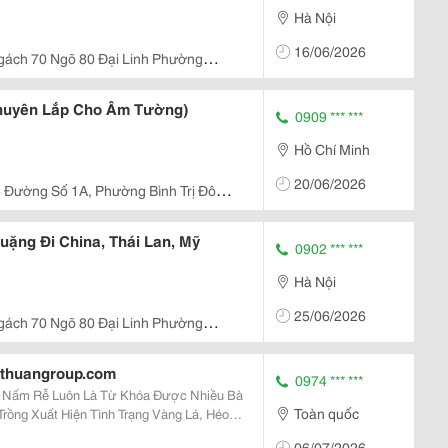
Hà Nội
16/06/2026
gách 70 Ngõ 80 Đại Linh Phường
Hn
huyên Lắp Cho Âm Tường)
0909 *** ***
Hồ Chí Minh
20/06/2026
 Đường Số 1A, Phường Bình Trị Đông
uặng Đi China, Thái Lan, Mỹ
0902 *** ***
Hà Nội
25/06/2026
gách 70 Ngõ 80 Đại Linh Phường
Hn
ethuangroup.com
0974 *** ***
ệnh Nấm Rễ Luôn Là Từ Khóa Được Nhiều Bà
Toàn quốc
ồng Xuất Hiện Tình Trạng Vàng Lá, Héo
c Tưới Nước Và Chăm Bón Đều Đặn. Bởi
06/07/2026