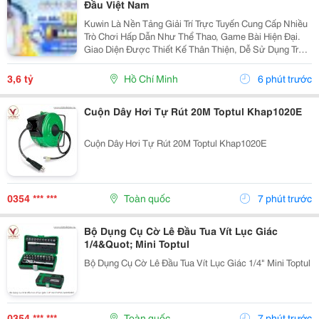
Đầu Việt Nam
Kuwin Là Nền Tảng Giải Trí Trực Tuyến Cung Cấp Nhiều
Trò Chơi Hấp Dẫn Như Thể Thao, Game Bài Hiện Đại.
Giao Diện Được Thiết Kế Thân Thiện, Dễ Sử Dụng Trên
Cả Điện Thoại Và Máy Tính, Giúp Người Dùng Thao Tác
Nhanh Chóng. Hệ Thống Bảo Mật Tiên Tiến Hỗ...
3,6 tỷ
Hồ Chí Minh
6 phút trước
Cuộn Dây Hơi Tự Rút 20M Toptul Khap1020E
Cuộn Dây Hơi Tự Rút 20M Toptul Khap1020E
0354 *** ***
Toàn quốc
7 phút trước
Bộ Dụng Cụ Cờ Lê Đầu Tua Vít Lục Giác
1/4&Quot; Mini Toptul
Bộ Dụng Cụ Cờ Lê Đầu Tua Vít Lục Giác 1/4" Mini Toptul
0354 *** ***
Toàn quốc
7 phút trước