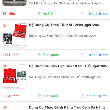
230M2* 2 Tầng - Giá: 36 Triệu. - Liên Hệ Trực Tiếp Chính
Chủ: 0946004782 - Vỉa Hè Lớn, Mặt Tiền Rộng, Thoáng.
- Vị Trí Ngay Gần Ngã Ba, Khu Đông Dân...
36 triệu
Hà Nội
10 phút trước
Bộ Dụng Cụ Tháo Túi Khí 12Pcs Jgai1206
Bộ Dụng Cụ Tháo Túi Khí 12Pcs Toptul Jgai1206
0354 *** ***
Toàn quốc
10 phút trước
Bộ Dụng Cụ Cảo Bạc Đạn 10 Chi Tiết Jgai1005
Bộ Dụng Cụ Cảo Bạc Đạn 10 Chi Tiết Toptul Jgai1005
0354 *** ***
Toàn quốc
11 phút trước
Dụng Cụ Tháo Bánh Răng Trục Cam Đa Năng