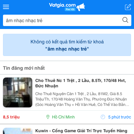
Không có kết quả tìm kiếm từ khoá
"âm nhạc nhạc trẻ"
Tin đăng mới nhất
Cho Thuê Nc 1 Trệt , 2 Lầu, 8.5Tr, 170/48 Hvt,
Đức Nhuận
Cho Thuê Nguyên Căn 1 Trệt , 2 Lầu, 81M2, Giá 8.5
Triệu/Th, 170/48 Hoàng Văn Thụ, Phường Đức Nhuận
(Góc Hoàng Văn Thụ + Hồ Văn Huê, Có Thể Vào Bằng
Hẽm 44 Hồ Văn Huê) Nội Thất Đầy Đủ: 2 Máy Lạnh, 2
Máy Nước Nóng, 1 Bồn Tắm, Điện Nước Chính. Gần...
8,5 triệu
Hồ Chí Minh
5 phút trước
Kuwin - Cổng Game Giải Trí Trực Tuyến Hàng