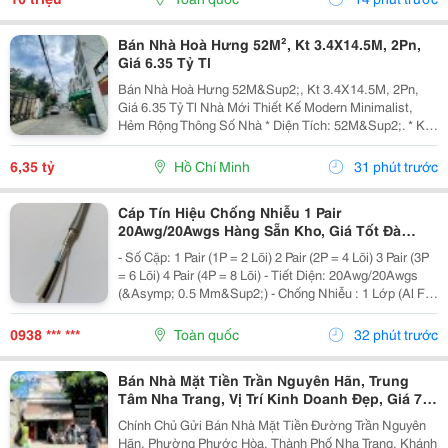
Được...
Bán Nhà Hoà Hưng 52M², Kt 3.4X14.5M, 2Pn,
Giá 6.35 Tỷ Tl
Bán Nhà Hoà Hưng 52M&Sup2;, Kt 3.4X14.5M, 2Pn,
Giá 6.35 Tỷ Tl Nhà Mới Thiết Kế Modern Minimalist,
Hẻm Rộng Thông Số Nhà * Diện Tích: 52M&Sup2;. * Kt:
3.4M X 14.5M. * Kết Cấu: 1 Trệt 1 Lầu. * Chủ Hỗ Trợ
Hoàn Thiện Thêm 1 Phòng Ngủ Trước Khi Bàn...
6,35 tỷ
Hồ Chí Minh
31 phút trước
Cáp Tín Hiệu Chống Nhiễu 1 Pair
20Awg/20Awgs Hàng Sẵn Kho, Giá Tốt Đà
Nẵng, Huế
- Số Cặp: 1 Pair (1P = 2 Lõi) 2 Pair (2P = 4 Lõi) 3 Pair (3P
= 6 Lõi) 4 Pair (4P = 8 Lõi) - Tiết Diện: 20Awg/20Awgs
(&Asymp; 0.5 Mm&Sup2;) - Chống Nhiễu : 1 Lớp (Al Foil
)/ 2 Lớp Chống Nhiễu (Al Foil + Lớp Lưới Chống Nhiễu) -
Vật Liệu: Đồng...
0938 *** ***
Toàn quốc
32 phút trước
Bán Nhà Mặt Tiền Trần Nguyên Hãn, Trung
Tâm Nha Trang, Vị Trí Kinh Doanh Đẹp, Giá 7,4
Tỷ
Chính Chủ Gửi Bán Nhà Mặt Tiền Đường Trần Nguyên
Hãn, Phường Phước Hòa, Thành Phố Nha Trang, Khánh