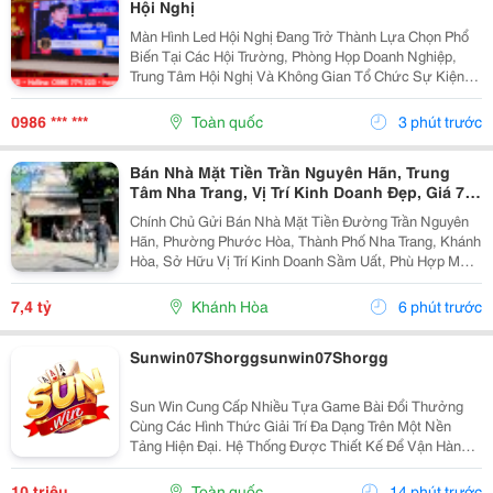
Hội Nghị
Màn Hình Led Hội Nghị Đang Trở Thành Lựa Chọn Phổ
Biến Tại Các Hội Trường, Phòng Họp Doanh Nghiệp,
Trung Tâm Hội Nghị Và Không Gian Tổ Chức Sự Kiện
Nhờ Khả Năng Hiển Thị Hình Ảnh Lớn, Rõ Nét Và Ổn
Định. Tuy Nhiên, Để Lựa Chọn Được Hệ Thống...
0986 *** ***
Toàn quốc
3 phút trước
Bán Nhà Mặt Tiền Trần Nguyên Hãn, Trung
Tâm Nha Trang, Vị Trí Kinh Doanh Đẹp, Giá 7,4
Tỷ
Chính Chủ Gửi Bán Nhà Mặt Tiền Đường Trần Nguyên
Hãn, Phường Phước Hòa, Thành Phố Nha Trang, Khánh
Hòa, Sở Hữu Vị Trí Kinh Doanh Sầm Uất, Phù Hợp Mở
Cửa Hàng, Văn Phòng, Showroom Hoặc Đầu Tư Cho
Thuê Lâu Dài. Thông Tin Chi Tiết. - Địa Chỉ: Số...
7,4 tỷ
Khánh Hòa
6 phút trước
Sunwin07Shorggsunwin07Shorgg
Sun Win Cung Cấp Nhiều Tựa Game Bài Đổi Thưởng
Cùng Các Hình Thức Giải Trí Đa Dạng Trên Một Nền
Tảng Hiện Đại. Hệ Thống Được Thiết Kế Để Vận Hành
Ổn Định, Truy Cập Nhanh Và Tương Thích Với Nhiều
Thiết Bị. Bên Cạnh Đó, Các Tính Năng Bảo Mật Cũng
10 triệu
Toàn quốc
14 phút trước