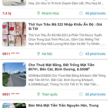
Hòa, Sở Hữu Vị Trí Kinh Doanh Sầm Uất, Phù Hợp Mở
Cửa Hàng, Văn Phòng, Showroom Hoặc Đầu Tư Cho
Thuê Lâu Dài. Thông Tin Chi Tiết. - Địa Chỉ: Số...
7,4 tỷ
Khánh Hòa
40 phút trước
Thịt Vụn Trâu Mã 222 Nhập Khẩu Ấn Độ : Giá
Sỉ Tốt
Thịt Vụn Trâu Ấn Độ Mã 222 Là Phần Thịt Được Tuyển
Chọn Trong Quá Trình Pha Lóc, Gồm Các Miếng Thịt
Nạc Kết Hợp Một Lượng Nhỏ Gân Và Mỡ Tự Nhiên . Tỷ
Lệ Này Giúp Thịt Giữ Được Độ Mềm, Vị Ngọt Và
Hương Thơm Đặc Trưng Sau Khi Chế Biến. Sản
0911 *** ***
Hà Nội
43 phút trước
Phẩm...
Cho Thuê Mặt Bằng, Đất Trống Mặt Tiền
Đt741, Bến Cát, Bình Dương, 8.500M²
025Bdbc030826 Cho Thuê Mặt Bằng &Ndash; Đất Trống
Mặt Tiền Đt741, Bến Cát, Bình Dương &Ndash;
8.500M&Sup2; Thông Tin Chi Tiết Vị Trí: Mặt Tiền
Đường Đt741, Tp. Bến Cát, Bình Dương. Tổng Diện
Tích: 8.500M&Sup2; Hiện Trạng: Đất Nông Nghiệp,
0931 *** ***
Toàn quốc
50 phút trước
Quy...
Bán Nhà Mặt Tiền Trần Nguyên Hãn, Trung