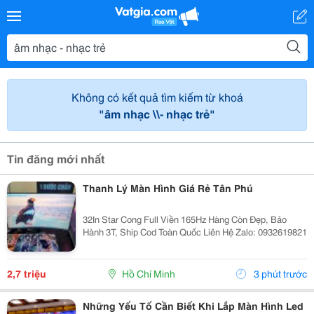
Không có kết quả tìm kiếm từ khoá
"âm nhạc \\- nhạc trẻ"
Tin đăng mới nhất
Thanh Lý Màn Hình Giá Rẻ Tân Phú
32In Star Cong Full Viền 165Hz Hàng Còn Đẹp, Bảo
Hành 3T, Ship Cod Toàn Quốc Liên Hệ Zalo: 0932619821
2,7 triệu
Hồ Chí Minh
3 phút trước
Những Yếu Tố Cần Biết Khi Lắp Màn Hình Led