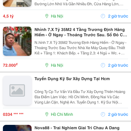
Đường Lớn Nhỏ Và Gần Nhiều Đh, Cửa Hàng Lớn,
V.v... + Diện Tích Gia Đình Sử Dụng Tất Được Là 95 M2.
+ Ô-Tô Vào Cửa, Nhà Có 2 Tầng. + Sổ Đỏ Chính...
4,5 tỷ
Hà Nội
2 giờ trước
Nhỉnh 7.X Tỷ 35M2 4 Tầng Trương Định Hàng
Hiếm - Ở Ngay - Thoáng Trước Sau. Sổ Đỏ Cất
Két
N.hỉnh 7.X Tỷ 35M2 Trương Định Hàng Hiếm - Ở Ngay -
Thoáng Trước Sau Trước Nhà Xe Máy Quay Đầu. Thiết
Kế:+ Tầng 1: Khách Bếp. + Tầng 2,3: 4 Ngủ + Wc. +
Tầng 4: Phòng Thờ Sân Phơi Rộng Rãi. + Gần Trường,
Gần Chợ + Giao Thông Thuận Tiện. Sổ Đỏ...
₫
72.000
Hà Nội
2 giờ trước
Tuyển Dụng Kỹ Sư Xây Dựng Tại Hcm
Công Ty Cp Tư Vấn Và Đầu Tư Xây Dựng Thiên Hoàng
Địa Điểm Làm Việc: Hồ Chí Minh, Đồng Nai Và Các
Vùng Lân Cận, Nghệ An. Tuyển Dụng 1. Kỹ Sư Nội
Nghiệp Công Trình Giao Thông, Cầu Đường : 06 2. Kỹ
Sư Hiện Trường Công Trình Giao Thông, Cầu...
0334 *** ***
Hồ Chí Minh
2 giờ trước
Nova88 - Trai Nghiem Giai Tri Chau A Dang