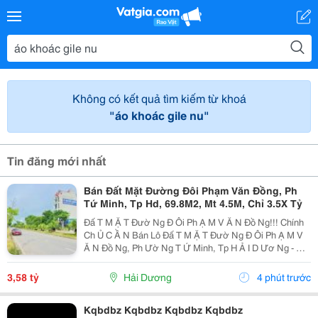
Không có kết quả tìm kiếm từ khoá
"áo khoác gile nu"
Tin đăng mới nhất
Bán Đất Mặt Đường Đôi Phạm Văn Đồng, Ph
Tứ Minh, Tp Hd, 69.8M2, Mt 4.5M, Chỉ 3.5X Tỷ
Đấ T M Ặ T Đườ Ng Đ Ôi Ph Ạ M V Ă N Đồ Ng!!! Chính
Ch Ủ C Ầ N Bán Lô Đấ T M Ặ T Đườ Ng Đ Ôi Ph Ạ M V
Ă N Đồ Ng, Ph Ườ Ng T Ứ Minh, Tp H Ả I D Ươ Ng - Di
Ệ N Tích 69.8M2, M Ặ T Ti Ề N 4.5M - H Ướ Ng B Ắ C -
Đườ Ng + V Ỉ A Hè R Ộ Ng 30M, Trong...
3,58 tỷ
Hải Dương
4 phút trước
Kqbdbz Kqbdbz Kqbdbz Kqbdbz