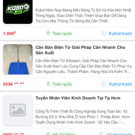
Kqbd Hôm Nay Mang Đến Bảng Tỷ Số Và Kèo Mới Nhất
Trong Ngày, Giao Diện Thân Thiện Giúp Bạn Dễ Dàng
Tra Cứu Mọi Thông Tin Bóng Đá Cần Thiết.
₫
1.000
Toàn quốc
6 phút trước
Cân Bàn Điện Tử Giải Pháp Cân Nhanh Cho
Sản Xuất
Cân Bàn Điện Tử &Ndash; Giải Pháp Cân Nhanh Cho
Sản Xuất Nam Lộc Cung Cấp Cân Bàn Điện Tử Phục Vụ
Cân Nguyên Liệu, Thành Phẩm, Hàng Hóa Và Kiểm Tra
Trọng Lượng Trong Quá Trình Sản Xuất. Với Thiết Kế
Gọn, Dễ Sử Dụng Và Nhiều Mức Tải Trọng, Cân Bàn...
0236 *** ***
Toàn quốc
9 phút trước
Tuyển Nhân Viên Kinh Doanh Tại Tp Hcm
Công Ty Tnhh Thiết Bị Công Nghiệp Song Toàn Đc: 43
Đường Số 3, Khu Nhà Ở Vạn Phúc 1, P.hiệp Bình, Hcm
Tuyển Dụng Nhân Viên Kinh Doanh : 02 Yêu Cầu : -
Nam/Nữ Tuổi Từ 22 Trở Lên - Có Kinh Nghiệm Làm Sale
Trước Đó, Giao Tiếp Tốt. - Có Khả...
0902 *** ***
Hồ Chí Minh
10 phút trước