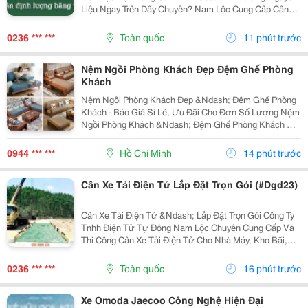
Liệu Ngay Trên Dây Chuyền? Nam Lộc Cung Cấp Cân
Băng Tải Điện Tử Phục Vụ Các Hệ Thống Vận Chuyển
Và Định Lượng Vật Liệu Trong Nhà Máy. Ứng Dụng:...
0236 *** ***
Toàn quốc
11 phút trước
Nệm Ngồi Phòng Khách Đẹp Đệm Ghế Phòng
Khách
Nệm Ngồi Phòng Khách Đẹp &Ndash; Đệm Ghế Phòng
Khách - Báo Giá Sỉ Lẻ, Ưu Đãi Cho Đơn Số Lượng Nệm
Ngồi Phòng Khách &Ndash; Đệm Ghế Phòng Khách Có
Nhiều Kích Thước, Độ Dày, Chất Liệu Và Màu Sắc Để
Lựa Chọn. Báo Giá Sỉ Lẻ Nhanh, Ưu Đãi Và Chiết
0944 *** ***
Hồ Chí Minh
14 phút trước
Khấu...
Cân Xe Tải Điện Tử Lắp Đặt Trọn Gói (#Dgd23)
Cân Xe Tải Điện Tử &Ndash; Lắp Đặt Trọn Gói Công Ty
Tnhh Điện Tử Tự Động Nam Lộc Chuyên Cung Cấp Và
Thi Công Cân Xe Tải Điện Tử Cho Nhà Máy, Kho Bãi,
Mỏ Đá, Trạm Bê Tông, Bến Bãi Và Các Công Trình Công
Nghiệp. Hệ Thống Cân Được Thiết Kế Phù Hợp...
0236 *** ***
Toàn quốc
16 phút trước
Xe Omoda Jaecoo Công Nghệ Hiện Đại