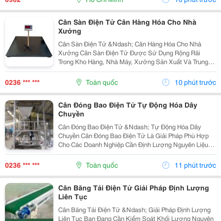
Cân Sàn Điện Tử Cân Hàng Hóa Cho Nhà
Xưởng
Cân Sàn Điện Tử &Ndash; Cân Hàng Hóa Cho Nhà
Xưởng Cân Sàn Điện Tử Được Sử Dụng Rộng Rãi
Trong Kho Hàng, Nhà Máy, Xưởng Sản Xuất Và Trung
Tâm Logistics Nhờ Khả Năng Cân Các Loại Hàng Hóa,
Pallet Và Xe Đẩy Thuận Tiện. Nam Lộc Cung Cấp Và
0236 *** ***
Toàn quốc
10 phút trước
Lắp Đặt...
Cân Đóng Bao Điện Tử Tự Động Hóa Dây
Chuyền
Cân Đóng Bao Điện Tử &Ndash; Tự Động Hóa Dây
Chuyền Cân Đóng Bao Điện Tử Là Giải Pháp Phù Hợp
Cho Các Doanh Nghiệp Cần Định Lượng Nguyên Liệu
Nhanh, Chính Xác Và Giảm Phụ Thuộc Vào Thao Tác
Thủ Công. Nam Lộc Chuyên Thiết Kế &Ndash; Chế Tạo
0236 *** ***
Toàn quốc
11 phút trước
&Ndash;...
Cân Băng Tải Điện Tử Giải Pháp Định Lượng
Liên Tục
Cân Băng Tải Điện Tử &Ndash; Giải Pháp Định Lượng
Liên Tục Bạn Đang Cần Kiểm Soát Khối Lượng Nguyên