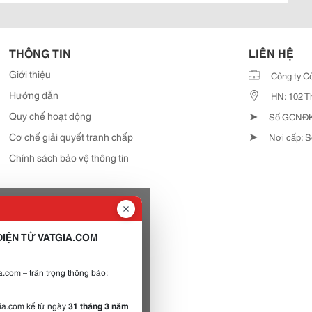
THÔNG TIN
LIÊN HỆ
Giới thiệu
Công ty C
Hướng dẫn
HN: 102 T
➤
Quy chế hoạt động
Số GCNĐKD
➤
Cơ chế giải quyết tranh chấp
Nơi cấp: S
Chính sách bảo vệ thông tin
IỆN TỬ VATGIA.COM
.com – trân trọng thông báo:
gia.com kể từ ngày
31 tháng 3 năm