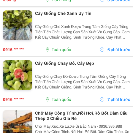
Cây Giống Chè Xanh Uy Tín
Cây Giống Chè Xanh Được Trung Tâm Giống Cây Trồng
Tiên Tiến Chất Lượng Cao Sản Xuất Và Cung Cấp. Cam
Kết Cây Chuẩn Giống, Sinh Trưởng Khỏe, Cây Phát
Triển Tốt, Chất Lượng Cao. Sđt/ Zalo: 0916.430.455
Đặc Điểm Cây Giống Chè Xanh Chè Xanh Là Giống
0916 *** ***
Toàn quốc
6 phút trước
Cây...
Cây Giống Chay Đỏ, Cây Đẹp
Cây Giống Chay Đỏ Được Trung Tâm Giống Cây Trồng
Tiên Tiến Chất Lượng Cao Sản Xuất Và Cung Cấp. Cam
Kết Cây Chuẩn Giống, Sinh Trưởng Khỏe, Cây Phát
Triển Tốt, Chất Lượng Cao. Sđt/ Zalo: 0916.430.455
Đặc Điểm Cây Giống Chay Đỏ Chay Đỏ Là Giống Cây
0916 *** ***
Toàn quốc
7 phút trước
Ăn...
Chở Máy Công Trình,Nồi Hơi,Rô Bốt,Dầm Cấu
Thép 2 Chiều Giá Rẻ
Chở Máy Xúc,Xe Lu,Xe Ủi Bắc Nam - 0936.385.988
Chở Máy Công Trình,Nồi Hơi,Rô Bốt,Dầm Cấu Thép, Xe