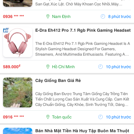
San Gạt,Xúc Lật. Chở Máy Khoan Cọc Nhồi,Máy
Nghiền Đá,Trạm Trộn,Biến Thế. Nhận Chở Ghép Hàng
Hóa Máy Công Trình Đi Các Tỉnh Nam Bắc Giá Rẻ ...
0936 *** ***
Nam Định
8 phút trước
E-Dra Eh412 Pro 7.1 Rgb Pink Gaming Headset
The E-Dra Eh412 Pro 7.1 Rgb Pink Gaming Headset Is A
Stylish Gaming Headset Designed For Gamers,
Streamers, And Multimedia Enthusiasts. Featuring A
Distinctive Pink Finish, Immersive 7.1 Virtual Surround
Sound , And Vibrant Rgb Lighting, It Delivers...
₫
589.000
Hồ Chí Minh
10 phút trước
Cây Giống Ban Giá Rẻ
Cây Giống Ban Được Trung Tâm Giống Cây Trồng Tiên
Tiến Chất Lượng Cao Sản Xuất Và Cung Cấp. Cam Kết
Cây Chuẩn Giống, Cây Khỏe, Sinh Trưởng Tốt, Dáng
Đẹp, Chất Lượng Cao. Sđt/ Zalo: 0916.430.455 Đặc
Điểm Cây Giống Ban Cây Ban Là Giống Cây Cảnh
0916 *** ***
Toàn quốc
10 phút trước
Quan...
Bán Nhà Mặt Tiền Hà Huy Tập Buôn Ma Thuột