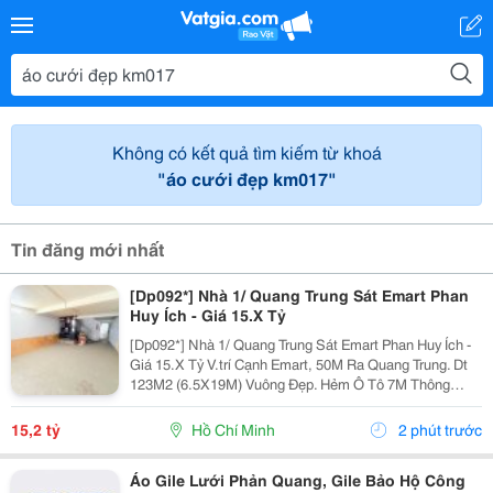
Không có kết quả tìm kiếm từ khoá
"áo cưới đẹp km017"
Tin đăng mới nhất
[Dp092*] Nhà 1/ Quang Trung Sát Emart Phan
Huy Ích - Giá 15.X Tỷ
[Dp092*] Nhà 1/ Quang Trung Sát Emart Phan Huy Ích -
Giá 15.X Tỷ V.trí Cạnh Emart, 50M Ra Quang Trung. Dt
123M2 (6.5X19M) Vuông Đẹp. Hẻm Ô Tô 7M Thông
Thoáng. Kết Cấu 4T, Có 11Pn 11Tolet. Tiện Xây Mới. ▶️
Nhắn Tin Ngay Để Xem Nhà.
15,2 tỷ
Hồ Chí Minh
2 phút trước
Áo Gile Lưới Phản Quang, Gile Bảo Hộ Công