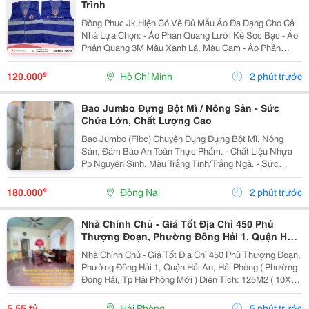
Trình
Đồng Phục Jk Hiện Có Về Đủ Mẫu Áo Đa Dạng Cho Cả
Nhà Lựa Chọn: - Áo Phản Quang Lưới Kẻ Sọc Bạc - Áo
Phản Quang 3M Màu Xanh Lá, Màu Cam - Áo Phản
Quang Lưới May Thun Sườn - Áo Gile Túi Hộp 4 Túi , 6
Túi - Áo Ghile In Logo.... - Quần Áo Bảo...
₫
120.000
Hồ Chí Minh
2 phút trước
Bao Jumbo Đựng Bột Mì / Nông Sản - Sức
Chứa Lớn, Chất Lượng Cao
Bao Jumbo (Fibc) Chuyên Dụng Đựng Bột Mì, Nông
Sản, Đảm Bảo An Toàn Thực Phẩm. - Chất Liệu Nhựa
Pp Nguyên Sinh, Màu Trắng Tinh/Trắng Ngà. - Sức
Chứa Từ 500Kg Đến 1500Kg. - Chống Ẩm, Chống Rò Rỉ
Hiệu Quả. - Có Ống Nạp, Ống Xả Tiện Lợi. - Đai...
₫
180.000
Đồng Nai
2 phút trước
Nhà Chính Chủ - Giá Tốt Địa Chỉ 450 Phủ
Thượng Đoạn, Phường Đông Hải 1, Quận Hải
An, Hải Phòng
Nhà Chính Chủ - Giá Tốt Địa Chỉ 450 Phủ Thượng Đoạn,
Phường Đông Hải 1, Quận Hải An, Hải Phòng ( Phường
Đông Hải, Tp Hải Phòng Mới ) Diện Tích: 125M2 ( 10X12
) Giá Bán: 5 Tỷ 550 Triệu ( Thương Lượng ) Liên Hệ
Sđt/Zalo: 0972097385 Chính Chủ **...
5,55 tỷ
Hải Phòng
5 phút trước