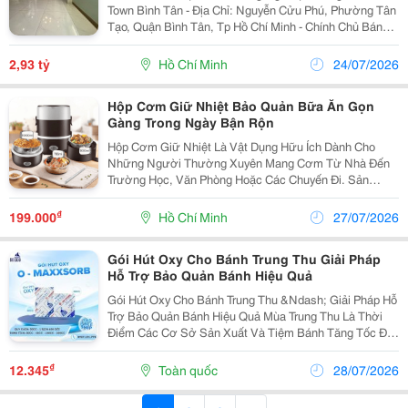
Town Bình Tân - Địa Chỉ: Nguyễn Cửu Phú, Phường Tân
Tạo, Quận Bình Tân, Tp Hồ Chí Minh - Chính Chủ Bán
Căn Hộ Góc 3 Phòng Ngủ, 2Wc, Nội Thất Cao Cấp - Căn
Hộ Tầng 9 - Hướng Cửa Chính Đông...
2,93 tỷ
Hồ Chí Minh
24/07/2026
Hộp Cơm Giữ Nhiệt Bảo Quản Bữa Ăn Gọn
Gàng Trong Ngày Bận Rộn
Hộp Cơm Giữ Nhiệt Là Vật Dụng Hữu Ích Dành Cho
Những Người Thường Xuyên Mang Cơm Từ Nhà Đến
Trường Học, Văn Phòng Hoặc Các Chuyến Đi. Sản
Phẩm Giúp Duy Trì Nhiệt Độ Thức Ăn Trong Thời Gian
Nhất Định, Đồng Thời Hỗ Trợ Bảo Quản Các Món Ăn
₫
199.000
Hồ Chí Minh
27/07/2026
Ngăn Nắp Và...
Gói Hút Oxy Cho Bánh Trung Thu Giải Pháp
Hỗ Trợ Bảo Quản Bánh Hiệu Quả
Gói Hút Oxy Cho Bánh Trung Thu &Ndash; Giải Pháp Hỗ
Trợ Bảo Quản Bánh Hiệu Quả Mùa Trung Thu Là Thời
Điểm Các Cơ Sở Sản Xuất Và Tiệm Bánh Tăng Tốc Để
Đáp Ứng Nhu Cầu Thị Trường. Bên Cạnh Nguyên Liệu
Và Bao Bì, Gói Hút Oxy Cho Bánh Trung Thu Là Vật...
₫
12.345
Toàn quốc
28/07/2026