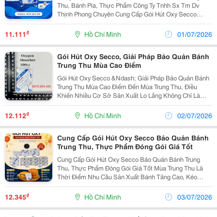
Thu, Bánh Pía, Thực Phẩm Công Ty Tnhh Sx Tm Dv
Thịnh Phong Chuyên Cung Cấp Gói Hút Oxy Secco
Dùng Trong Bảo Quản Thực Phẩm Sau Khi Đóng Gói.
Gói Hút Oxy Giúp Hấp Thụ Lượng Oxy Còn Lại Trong
₫
11.111
Hồ Chí Minh
01/07/2026
Bao Bì,...
Gói Hút Oxy Secco, Giải Pháp Bảo Quản Bánh
Trung Thu Mùa Cao Điểm
Gói Hút Oxy Secco &Ndash; Giải Pháp Bảo Quản Bánh
Trung Thu Mùa Cao Điểm Đến Mùa Trung Thu, Điều
Khiến Nhiều Cơ Sở Sản Xuất Lo Lắng Không Chỉ Là
Sản Lượng Mà Còn Là Làm Sao Để Bánh Giữ Được
Chất Lượng Trong Suốt Thời Gian Trưng Bày Và Vận
₫
12.112
Hồ Chí Minh
02/07/2026
Chuyển . ...
Cung Cấp Gói Hút Oxy Secco Bảo Quản Bánh
Trung Thu, Thực Phẩm Đóng Gói Giá Tốt
Cung Cấp Gói Hút Oxy Secco Bảo Quản Bánh Trung
Thu, Thực Phẩm Đóng Gói Giá Tốt Mùa Trung Thu Là
Thời Điểm Nhu Cầu Sản Xuất Bánh Tăng Cao, Kéo
Theo Yêu Cầu Về Giải Pháp Bảo Quản Sau Đóng Gói
Cũng Được Nhiều Cơ Sở Quan Tâm. Nếu Bạn Đang
₫
12.345
Hồ Chí Minh
03/07/2026
Tìm Gói Hút...