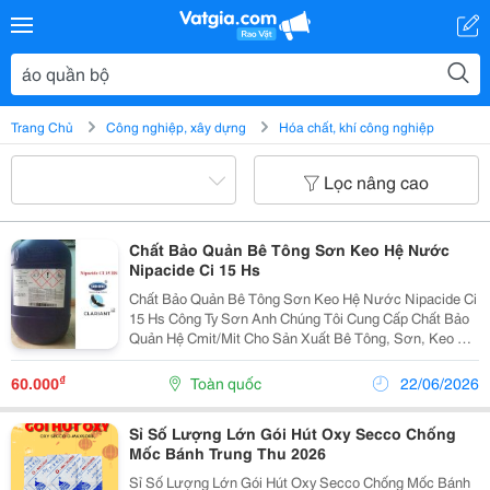
Trang Chủ
Công nghiệp, xây dựng
Hóa chất, khí công nghiệp
Lọc nâng cao
Chất Bảo Quản Bê Tông Sơn Keo Hệ Nước
Nipacide Ci 15 Hs
Chất Bảo Quản Bê Tông Sơn Keo Hệ Nước Nipacide Ci
15 Hs Công Ty Sơn Anh Chúng Tôi Cung Cấp Chất Bảo
Quản Hệ Cmit/Mit Cho Sản Xuất Bê Tông, Sơn, Keo Hệ
Nước Nipacide Ci 15 Hs . Về Bản Chất Thì Nipacide Ci
15 Hs Là Một Hỗn Hợp Dung Dịch Của...
₫
60.000
Toàn quốc
22/06/2026
Sỉ Số Lượng Lớn Gói Hút Oxy Secco Chống
Mốc Bánh Trung Thu 2026
Sỉ Số Lượng Lớn Gói Hút Oxy Secco Chống Mốc Bánh