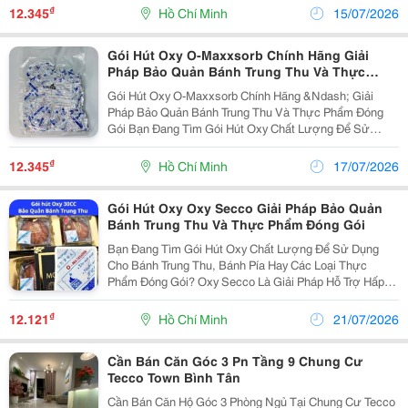
Chất Lượng Sản Phẩm, Giải Pháp Bảo Quản Cũng...
₫
12.345
Hồ Chí Minh
15/07/2026
Gói Hút Oxy O-Maxxsorb Chính Hãng Giải
Pháp Bảo Quản Bánh Trung Thu Và Thực
Phẩm Đóng Gói
Gói Hút Oxy O-Maxxsorb Chính Hãng &Ndash; Giải
Pháp Bảo Quản Bánh Trung Thu Và Thực Phẩm Đóng
Gói Bạn Đang Tìm Gói Hút Oxy Chất Lượng Để Sử
Dụng Cho Bánh Trung Thu Hoặc Các Sản Phẩm Thực
Phẩm Đóng Gói? O-Maxxsorb Là Dòng Gói Hút Oxy
₫
12.345
Hồ Chí Minh
17/07/2026
Được Nhiều Cơ Sở...
Gói Hút Oxy Oxy Secco Giải Pháp Bảo Quản
Bánh Trung Thu Và Thực Phẩm Đóng Gói
Bạn Đang Tìm Gói Hút Oxy Chất Lượng Để Sử Dụng
Cho Bánh Trung Thu, Bánh Pía Hay Các Loại Thực
Phẩm Đóng Gói? Oxy Secco Là Giải Pháp Hỗ Trợ Hấp
Thụ Lượng Oxy Còn Lại Trong Bao Bì, Góp Phần Duy Trì
Chất Lượng Sản Phẩm Trong Quá Trình Bảo Quản Và
₫
12.121
Hồ Chí Minh
21/07/2026
Phân...
Cần Bán Căn Góc 3 Pn Tầng 9 Chung Cư
Tecco Town Bình Tân
Cần Bán Căn Hộ Góc 3 Phòng Ngủ Tại Chung Cư Tecco