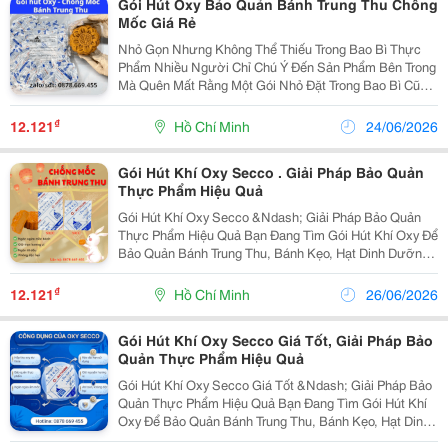
Gói Hút Oxy Bảo Quản Bánh Trung Thu Chống
Mốc Giá Rẻ
Nhỏ Gọn Nhưng Không Thể Thiếu Trong Bao Bì Thực
Phẩm Nhiều Người Chỉ Chú Ý Đến Sản Phẩm Bên Trong
Mà Quên Mất Rằng Một Gói Nhỏ Đặt Trong Bao Bì Cũng
Góp Phần Quan Trọng Trong Quá Trình Bảo Quản. Gói
Hút Oxy Secco Được Sử Dụng Cho Nhiều Dòng Thực...
₫
12.121
Hồ Chí Minh
24/06/2026
Gói Hút Khí Oxy Secco . Giải Pháp Bảo Quản
Thực Phẩm Hiệu Quả
Gói Hút Khí Oxy Secco &Ndash; Giải Pháp Bảo Quản
Thực Phẩm Hiệu Quả Bạn Đang Tìm Gói Hút Khí Oxy Để
Bảo Quản Bánh Trung Thu, Bánh Kẹo, Hạt Dinh Dưỡng
Hay Thực Phẩm Đóng Gói? Gói Hút Khí Oxy Secco Là
Giải Pháp Giúp Hấp Thụ Lượng Oxy Còn Lại Trong...
₫
12.121
Hồ Chí Minh
26/06/2026
Gói Hút Khí Oxy Secco Giá Tốt, Giải Pháp Bảo
Quản Thực Phẩm Hiệu Quả
Gói Hút Khí Oxy Secco Giá Tốt &Ndash; Giải Pháp Bảo
Quản Thực Phẩm Hiệu Quả Bạn Đang Tìm Gói Hút Khí
Oxy Để Bảo Quản Bánh Trung Thu, Bánh Kẹo, Hạt Dinh
Dưỡng Hoặc Thực Phẩm Đóng Gói? Secco Cung Cấp