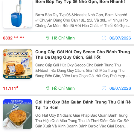
Bơm Bóp Tay Tvp 06 Nhỏ Gọn, Bơm Nhanh!
Bơm Bóp Tay Tvp 06 &Ndash; Nhỏ Gọn, Bơm Nhanh!
✅ Chuyên Dùng Cho Can 18L, 25L Và 30L. ✅ Nhựa Pp
Chống Ăn Mòn, Bền Bỉ Với Hóa Chất. ✅ Thiết Kế Gọn
Nhẹ, Dễ Sử Dụng Và Bảo Quản. ✅ Bơm Tay Đơn Giản,
Lưu Lượng Lên Đến 12 Lít/Phút . Giải Pháp Chiết...
0832 *** ***
Hồ Chí Minh
06/07/2026
Cung Cấp Gói Hút Oxy Secco Cho Bánh Trung
Thu Đa Dạng Quy Cách, Giá Tốt
Cung Cấp Gói Hút Oxy Secco Cho Bánh Trung Thu
&Ndash; Đa Dạng Quy Cách, Giá Tốt Mùa Trung Thu
Đang Đến Gần, Việc Lựa Chọn Gói Hút Oxy Phù Hợp Là
Yếu Tố Quan Trọng Giúp Hỗ Trợ Bảo Quản Bánh Trong
Quá Trình Lưu Kho Và Vận Chuyển. Thịnh Phong
₫
11.111
Hồ Chí Minh
06/07/2026
Chuyên...
Gói Hút Oxy Bảo Quản Bánh Trung Thu Giá Rẻ
Tại Tp Hcm
Gói Hút Oxy &Ndash; Giải Pháp Bảo Quản Bánh Trung
Thu Hiệu Quả Mùa Trung Thu Là Thời Điểm Các Cơ Sở
Sản Xuất Và Kinh Doanh Bánh Bước Vào Giai Đoạn
Cao Điểm. Bên Cạnh Việc Đầu Tư Vào Nguyên Liệu Và