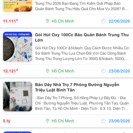
Trung Thu 2026 Bạn Đang Tìm Kiếm Giải Pháp Bảo
Quản Bánh Trung Thu Hiệu Quả Cho Mùa Vụ 2026? Bạn
Cần Tìm Nguồn Cung Cấp Gói Hút Oxy Giá Sỉ Số Lượng
Lớn, Chất Lượng Ổn Định Và Đầy Đủ Giấy Tờ Kiểm
₫
11.111
Hồ Chí Minh
22/06/2026
Định...
Gói Hút Oxy 100Cc Bảo Quản Bánh Trung Thu
Lớn
Gói Hút Oxy 100Cc &Ndash; Quy Cách Được Nhiều Cơ
Sở Bánh Trung Thu Lựa Chọn Đối Với Các Dòng Bánh
Trung Thu Trọng Lượng Lớn Từ 300G &Ndash; 500G,
Việc Lựa Chọn Đúng Quy Cách Gói Hút Oxy Đóng Vai
Trò Quan Trọng Trong Quá Trình Bảo Quản Sản Phẩm. ...
₫
12.121
Hồ Chí Minh
23/06/2026
Bán Dãy Nhà Trọ 7 Phòng Đường Nguyễn
Triệu Luật Bình Tân
- Bán Dãy Trọ 7 Phòng, Sổ Hồng Pháp Lý Đầy Đủ. - Địa
Chỉ : Đường Nguyễn Triệu Luật, Phường Tân Tạo, Quận
Bình Tân, Tp Hồ Chí Minh - Diện Tích : 6 X 13, Diện Tích
Đất : 100M2 (Hẻm Trên Hình Thuộc Đất Chủ) - Cho Thuê
Full 1 Tháng Thu Nhập...
5 tỷ
Hồ Chí Minh
23/06/2026