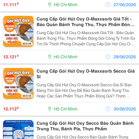
Đa Dạng Quy Cách Gói Hút Oxy, Đáp Ứng Nhu Cầu
₫
11.111
Hồ Chí Minh
27/06/2026
Từ...
Cung Cấp Gói Hút Oxy O-Maxxsorb Giá Tốt -
Bảo Quản Bánh Trung Thu, Thực Phẩm Đóng
Gói
Cung Cấp Gói Hút Oxy O-Maxxsorb Giá Tốt - Bảo Quản
Bánh Trung Thu, Thực Phẩm Đóng Gói Công Ty Tnhh Sx
Tm Dv Thịnh Phong Chuyên Cung Cấp Gói Hút Oxy O-
Maxxsorb Chất Lượng Cao, Hỗ Trợ Bảo Quản Thực
Phẩm Bằng Cách Hấp Thụ Lượng Oxy Còn Lại Trong
₫
12.121
Hồ Chí Minh
29/06/2026
Bao Bì...
Cung Cấp Gói Hút Oxy O-Maxxsorb Secco Giá
Sỉ
Cung Cấp Gói Hút Oxy O-Maxxsorb Secco Giá Sỉ Bạn
Đang Tìm Gói Hút Oxy Để Bảo Quản Bánh Trung Thu
Hoặc Các Sản Phẩm Thực Phẩm Đóng Gói? Thịnh
Phong Chuyên Cung Cấp Gói Hút Oxy O-Maxxsorb
Secco , Giúp Hấp Thụ Lượng Oxy Còn Lại Trong Bao Bì,
₫
12.112
Hồ Chí Minh
30/06/2026
Hỗ Trợ...
Cung Cấp Gói Hút Oxy Secco Bảo Quản Bánh
Trung Thu, Bánh Pía, Thực Phẩm
Cung Cấp Gói Hút Oxy Secco Bảo Quản Bánh Trung