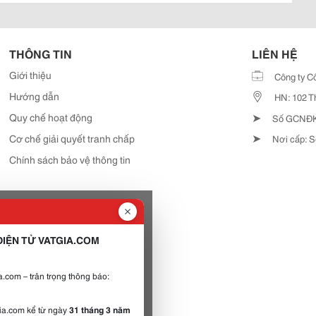
THÔNG TIN
LIÊN HỆ
Giới thiệu
Công ty C
Hướng dẫn
HN: 102 T
➤
Quy chế hoạt động
Số GCNĐKD
➤
Cơ chế giải quyết tranh chấp
Nơi cấp: S
Chính sách bảo vệ thông tin
IỆN TỬ VATGIA.COM
.com – trân trọng thông báo:
gia.com kể từ ngày
31 tháng 3 năm