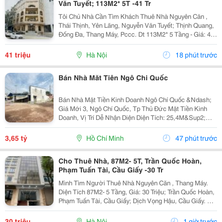
Văn Tuyết; 113M2* 5T -41 Tr
Tôi Chủ Nhà Cần Tìm Khách Thuê Nhà Nguyên Căn ,
Thái Thịnh, Yên Lãng, Nguyễn Văn Tuyết; Thịnh Quang,
Đống Đa, Thang Máy, Pccc. Dt 113M2* 5 Tầng - Giá: 41
Triệu. - Liên Hệ Trực Tiếp Chính Chủ: 0946814103 - Vỉa
Hè Lớn, Mặt Tiền Rộng, Thoáng. - Vị Trí...
41 triệu
Hà Nội
18 phút trước
Bán Nhà Măt Tiên Ngô Chi Quốc
Bán Nhà Mặt Tiền Kinh Doanh Ngô Chí Quốc &Ndash;
Giá Mới 3, Ngô Chí Quốc, Tp Thủ Đức Mặt Tiền Kinh
Doanh, Vị Trí Dễ Nhận Diện Diện Tích: 25,4M&Sup2;
Giá: 3,65 Tỷ * Sau Chợ Đầu Mối Thủ Đức * Gần Khu
Chế Xuất Linh Trung * Khu Dân Cư Đông Đúc,...
3,65 tỷ
Hồ Chí Minh
47 phút trước
Cho Thuê Nhà, 87M2- 5T, Trần Quốc Hoàn,
Phạm Tuấn Tài, Cầu Giấy -30 Tr
Mình Tìm Người Thuê Nhà Nguyên Căn , Thang Máy.
Diện Tích 87M2- 5 Tầng, Giá: 30 Triệu; Trần Quốc Hoàn,
Phạm Tuấn Tài, Cầu Giấy; Dịch Vọng Hậu, Cầu Giấy. +
Liên Hệ Trực Tiếp Chủ Nhà: 0988289962 + Vỉa Hè Lớn,
Mặt Tiền Rộng,Thoáng. + Vị Trí Gần Ngay...
30 triệu
Hà Nội
1 giờ trước