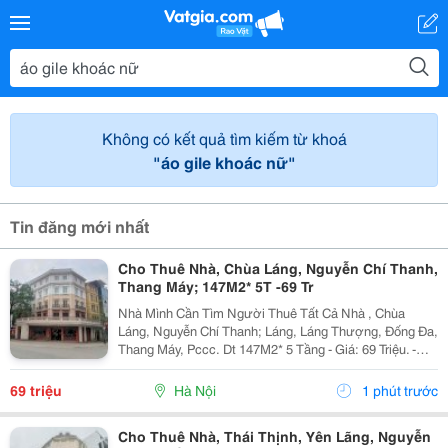
Không có kết quả tìm kiếm từ khoá
"áo gile khoác nữ"
Tin đăng mới nhất
Cho Thuê Nhà, Chùa Láng, Nguyễn Chí Thanh,
Thang Máy; 147M2* 5T -69 Tr
Nhà Mình Cần Tìm Người Thuê Tất Cả Nhà , Chùa
Láng, Nguyễn Chí Thanh; Láng, Láng Thượng, Đống Đa,
Thang Máy, Pccc. Dt 147M2* 5 Tầng - Giá: 69 Triệu. -
Liên Hệ Trực Tiếp Chính Chủ: 0946004782 - Vỉa Hè Lớn,
Mặt Tiền Rộng, Thoáng. - Vị Trí Ngay Gần Ngã...
69 triệu
Hà Nội
1 phút trước
Cho Thuê Nhà, Thái Thịnh, Yên Lãng, Nguyễn