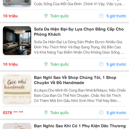
Cuộc Sống Của Mỗi Gia Đình. Chính Vì Vậy, Việc Lựa
Chọn Nội Thất Xinh Đang Trở Thành Xu Hướng Được
Nhiều Người Quan Tâm Khi Muốn Biến Không Gian
10 triệu
Toàn quốc
5 giờ trước
Sống Trở...
Sofa Da Hiện Đại-Sự Lựa Chọn Đẳng Cấp Cho
Phòng Khách
Sofa Da Hiện Đại Là Dòng Sản Phẩm Được Nhiều Gia
Đình Yêu Thích Nhờ Vẻ Đẹp Sang Trọng, Độ Bền Cao
Và Khả Năng Tạo Điểm Nhấn Cho Không Gian Sống.
Với Thiết Kế Tinh Tế Cùng Chất Liệu Da Cao Cấp, Sofa
Không Chỉ Mang Lại Cảm Giác Thoải Mái Mà Còn Thể...
10 triệu
Toàn quốc
5 giờ trước
Bạn Nghĩ Sao Về Shop Chúng Tôi, 1 Shop
Chuyên Về Đồ Handmade
&Ldquo;Cho Mình Đi Cùng Bạn Nhé!&Rdquo; Nếu Chiếc
Balo Của Bạn Có Thể Nói Chuyện, Chắc Nó Sẽ Thích
Có Thêm Một Em Gấu Nhỏ Xinh Như Thế Này Bên
Cạnh. Từ Những Buổi Đi Học, Đi Làm, Đi Cà Phê Hay
Những Chuyến Đi Chơi Cuối Tuần, Em Móc Khóa Gấu
0376 *** ***
Toàn quốc
5 giờ trước
Bông...
Bạn Nghic Sao Khi Có 1 Phụ Kiện Dêc Thương