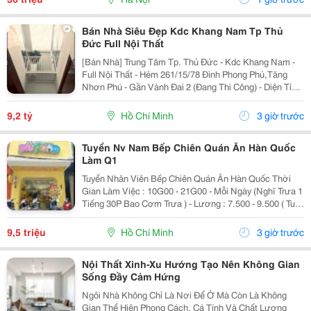
Bán Nhà Siêu Đẹp Kdc Khang Nam Tp Thủ
Đức Full Nội Thất
[Bán Nhà] Trung Tâm Tp. Thủ Đức - Kdc Khang Nam -
Full Nội Thất - Hẻm 261/15/78 Đình Phong Phú,Tăng
Nhơn Phú - Gần Vành Đai 2 (Đang Thi Công) - Diện Tích
Lý Tưởng: 5.6M X 14.2M (Tổng Diện Tích Công Nhận:
80M2). - Kết Cấu Kiên Cố: 1 Trệt, 2 Lầu,...
9,2 tỷ
Hồ Chí Minh
3 giờ trước
Tuyển Nv Nam Bếp Chiên Quán Ăn Hàn Quốc
Làm Q1
Tuyển Nhân Viên Bếp Chiên Quán Ăn Hàn Quốc Thời
Gian Làm Việc : 10G00 - 21G00 - Mỗi Ngày (Nghĩ Trưa 1
Tiếng 30P Bao Cơm Trưa ) - Lương : 7.500 - 9.500 ( Tuỳ
Theo Năng Lực ) Mô Tả Công Việc: - Bếp Chiên : Sử
Dụng Được Chảo Non Biết Chiên...
9,5 triệu
Hồ Chí Minh
3 giờ trước
Nội Thất Xinh-Xu Hướng Tạo Nên Không Gian
Sống Đầy Cảm Hứng
Ngôi Nhà Không Chỉ Là Nơi Để Ở Mà Còn Là Không
Gian Thể Hiện Phong Cách, Cá Tính Và Chất Lượng