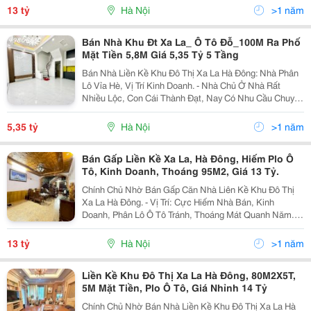
Giao Thông Chính Nối #Nguyễn Xiển #Xa La #Thanh
13 tỷ
Hà Nội
>1 năm
Hà...
Bán Nhà Khu Đt Xa La_ Ô Tô Đỗ_100M Ra Phố
Mặt Tiền 5,8M Giá 5,35 Tỷ 5 Tầng
Bán Nhà Liền Kề Khu Đô Thị Xa La Hà Đông: Nhà Phân
Lô Vỉa Hè, Vị Trí Kinh Doanh. - Nhà Chủ Ở Nhà Rất
Nhiều Lộc, Con Cái Thành Đạt, Nay Có Nhu Cầu Chuyển
Đổi Bt Vinhomes Lên Mới Bán, Chủ Tặng Lại Nội Thất
Cho Khách Mua Thiện Trí. - Nhà Chủ Tự Xây...
5,35 tỷ
Hà Nội
>1 năm
Bán Gấp Liền Kề Xa La, Hà Đông, Hiếm Plo Ô
Tô, Kinh Doanh, Thoáng 95M2, Giá 13 Tỷ.
Chính Chủ Nhờ Bán Gấp Căn Nhà Liên Kề Khu Đô Thị
Xa La Hà Đông. - Vị Trí: Cực Hiếm Nhà Bán, Kinh
Doanh, Phân Lô Ô Tô Tránh, Thoáng Mát Quanh Năm.
Khu Vực Xung Quanh Nhà Tiện Ích Không Thiếu Thứ
Gì: Chợ, Trường Học Các Cấp, Bệnh Viện, Giao Thông
13 tỷ
Hà Nội
>1 năm
Kết...
Liền Kề Khu Đô Thị Xa La Hà Đông, 80M2X5T,
5M Mặt Tiền, Plo Ô Tô, Giá Nhỉnh 14 Tỷ
Chính Chủ Nhờ Bán Nhà Liền Kề Khu Đô Thị Xa La Hà