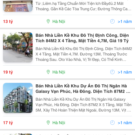
Từ ;Liêm.hạ Tầng Chuẩn Mới Tiện Ich Đầyđủ.2 Măt
Thoáng. Gần Kề Các Tòa Trung Cư; Đường Thông Cac
Tuyến.ô Tô Vào Cửa .Sư Dung Làm Văn Phong, Nhà Ở
Hay Kinh Doanh87M2 Tiền 5M.sô Đỏ Vuông Săn Sàng
13 tỷ
Hà Nội
>1 năm
Giao...
Bán Nhà Liền Kề Khu Đô Thị Định Công, Diện
Tích 84M2 X 4 Tầng, Mặt Tiền 4,7M, Giá 19 Tỷ
Bán Nhà Liền Kề Khu Đô Thị Định Công, Diện Tích 84M2
X 4 Tầng, Mặt Tiền 4,7M. Đường 13M, Thoáng Trước
Thoáng Sau. Oto Vào Nhà, Vị Trí Đẹp, Có Thể Kinh
Doanh, Làm Văn Phòng. Khu Dân Trí Cao, An Ninh Tốt.
Sổ Đỏ Chính Chủ, Giá Bán 19 Tỷ. Liên Hệ: Chị...
19 tỷ
Hà Nội
>1 năm
Bán Nhà Liền Kề Khu Dự Án Đô Thị Ngân Hà
Galaxy Vạn Phúc, Hà Đông. Diện Tích 87M2 X
5 Tầng, Mặt Tiền 5M, 17 Tỷ
Bán Nhà Liền Kề Khu Dự Án Đô Thị Ngân Hà Galaxy
Vạn Phúc, Hà Đông. Diện Tích 87M2 X 5 Tầng, Mặt Tiền
5M, Xây Thô Hoàn Thiện Mặt Ngoài, Đường 13M, Vịt Trí
Đẹp, Khu Dân Trí Cao, Sổ Đỏ Chính Chủ. Giá Bán 17 Tỷ.
Liên Hệ: Chị Lan - 098 3434 098
17 tỷ
Hà Nội
>1 năm