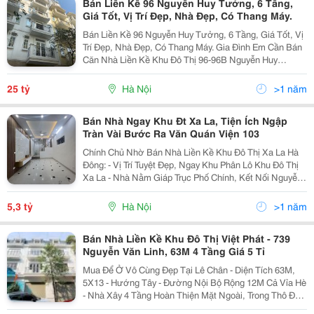
Bán Liền Kề 96 Nguyễn Huy Tưởng, 6 Tầng,
Giá Tốt, Vị Trí Đẹp, Nhà Đẹp, Có Thang Máy.
Bán Liền Kề 96 Nguyễn Huy Tưởng, 6 Tầng, Giá Tốt, Vị
Trí Đẹp, Nhà Đẹp, Có Thang Máy. Gia Đình Em Cần Bán
Căn Nhà Liền Kề Khu Đô Thị 96-96B Nguyễn Huy
Tưởng, Phường Thanh Xuân Trung, Quận Thanh Xuân,
Hà Nội. - Diện Tích 70M&Sup2;, 6 Tầng Mặt Tiền...
25 tỷ
Hà Nội
>1 năm
Bán Nhà Ngay Khu Đt Xa La, Tiện Ích Ngập
Tràn Vài Bước Ra Văn Quán Viện 103
Chính Chủ Nhờ Bán Nhà Liền Kề Khu Đô Thị Xa La Hà
Đông: - Vị Trí Tuyệt Đẹp, Ngay Khu Phân Lô Khu Đô Thị
Xa La - Nhà Nằm Giáp Trục Phố Chính, Kết Nối Nguyễn
Xiển - Xa La - Khu Đô Thị Thanh Hà Cenco 5. - Tiềm
Năng Tăng Giá Cực Mạnh Khi Hạ Tầng,...
5,3 tỷ
Hà Nội
>1 năm
Bán Nhà Liền Kề Khu Đô Thị Việt Phát - 739
Nguyễn Văn Linh, 63M 4 Tầng Giá 5 Tỉ
Mua Để Ở Vô Cùng Đẹp Tại Lê Chân - Diện Tích 63M,
5X13 - Hướng Tây - Đường Nội Bộ Rộng 12M Cả Vỉa Hè
- Nhà Xây 4 Tầng Hoàn Thiện Mặt Ngoài, Trong Thô Đã
Có Thang Bộ - Khách Mua Về Hoàn Thiện Theo Ý Muốn