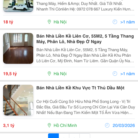
0972
Thang Máy, Hiếm &Amp; Duy Nhất. Giá Tốt Nhất.
Nhanh Thì Cònliên Hệ: 0972 078 667 Luxury Kiến Hưng
70 M&Sup2; X 5 Tầng, Mặt Tiền 7M (Mặt Tiền Siêu
Hiếm) Full Nội Thất Tiền Tỷ, Siêu Đẹp. Kiến Hưng...
18 tỷ
Hà Nội
>1 năm
Bán Nhà Liền Kề Liên Cơ, 55M2, 5 Tầng Thang
Máy, Phân Lô, Nhà Đẹp Ở Ngay
Bán Nhà Liền Kề Liên Cơ, 55M2, 5 Tầng Thang Máy,
Phân Lô, Nhà Đẹp Ở Ngay Bán Nhà Liền Kề Khu Phân
Lô Liên Cơ, Mỹ Đình, Nam Từ Liêm. Gần Quận Ủy Nam
Từ Liêm, Gần Chi Cục Thuế, Kho Bạc, Ngân
Hàng&Hellip; Diện Tích 55M2, Xây Dựng 5 Tầng, Thang
19,5 tỷ
Hà Nội
>1 năm
Máy,...
Bán Nhà Liền Kề Khu Vực Tt Thủ Dầu Một
Cơ Hội Cuối Cùng Sở Hữu Nhà Phố Song Long - Vị Trí
Đắc Địa, Giá Đầu Tư Số Lượng Chỉ Còn Lại Vài Căn Duy
Nhất! Nếu Bạn Đang Tìm Kiếm Một Tổ Ấm Vừa Hiện
Đại, Vừa Có Không Gian Sân Vườn Rộng Rãi Tại Khu
Vực Giáp Ranh Thủ Dầu Một, Thì Đây Chính Là Lựa...
3,1 tỷ
Hồ Chí Minh
20/03/2026