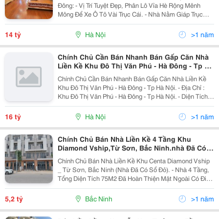
Đông: - Vị Trí Tuyệt Đẹp, Phân Lô Vỉa Hè Rộng Mênh
Mông Để Xe Ô Tô Vài Trục Cái. - Nhà Nằm Giáp Trục
Phố Chính, Kết Nối Nguyễn Xiển - Xa La - Khu Đô Thị
Thanh Hà Cenco 5. - Tiềm Năng Tăng Giá Cực...
14 tỷ
Hà Nội
>1 năm
Chính Chủ Cần Bán Nhanh Bán Gấp Căn Nhà
Liền Kề Khu Đô Thị Văn Phú - Hà Đông - Tp Hà
Nội.
Chính Chủ Cần Bán Nhanh Bán Gấp Căn Nhà Liền Kề
Khu Đô Thị Văn Phú - Hà Đông - Tp Hà Nội. - Địa Chỉ :
Khu Đô Thị Văn Phú - Hà Đông - Tp Hà Nội. - Diện Tích :
90M2 ( Mặt Tiền 4,5M2) . - Nhà Có Vị Trí Đắc Địa,
Đường Phố Trước Nhà Rộng, Thông Từ Phố...
16 tỷ
Hà Nội
>1 năm
Chính Chủ Bán Nhà Liền Kề 4 Tầng Khu
Diamond Vship,Từ Sơn, Bắc Ninh.nhà Đã Có
Sổ Đỏ
Chính Chủ Bán Nhà Liền Kề Khu Centa Diamond Vship
_ Từ Sơn, Bắc Ninh (Nhà Đã Có Sổ Đỏ). - Nhà 4 Tầng,
Tổng Diện Tích 75M2 Đã Hoàn Thiện Mặt Ngoài Có Điện
Nước Đầy Đủ Đang Cho Công Nhân Thuê/Làm Vp..... -
Khu Dân Cư Thoáng, An Toàn, Nước, Điện...
5,2 tỷ
Bắc Ninh
>1 năm