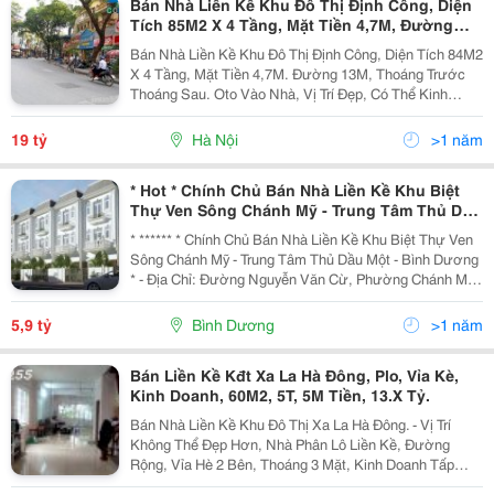
Bán Nhà Liền Kề Khu Đô Thị Định Công, Diện
Tích 85M2 X 4 Tầng, Mặt Tiền 4,7M, Đường
13M, Vị Trí Đẹp
Bán Nhà Liền Kề Khu Đô Thị Định Công, Diện Tích 84M2
X 4 Tầng, Mặt Tiền 4,7M. Đường 13M, Thoáng Trước
Thoáng Sau. Oto Vào Nhà, Vị Trí Đẹp, Có Thể Kinh
Doanh, Làm Văn Phòng. Khu Dân Trí Cao, An Ninh Tốt.
Sổ Đỏ Chính Chủ, Giá Bán 19 Tỷ. Liên Hệ: Chị...
19 tỷ
Hà Nội
>1 năm
* Hot * Chính Chủ Bán Nhà Liền Kề Khu Biệt
Thự Ven Sông Chánh Mỹ - Trung Tâm Thủ Dầu
Một - Bình Dương *
* ****** * Chính Chủ Bán Nhà Liền Kề Khu Biệt Thự Ven
Sông Chánh Mỹ - Trung Tâm Thủ Dầu Một - Bình Dương
* - Địa Chỉ: Đường Nguyễn Văn Cừ, Phường Chánh Mỹ,
Tp Tdm, Bình Dương - Nhà Liền Kề Khu Biệt Thự Ven
Sông Chánh Mỹ, Trung Tâm Thủ Dầu Một, Bình D
5,9 tỷ
Bình Dương
>1 năm
Bán Liền Kề Kđt Xa La Hà Đông, Plo, Vỉa Kè,
Kinh Doanh, 60M2, 5T, 5M Tiền, 13.X Tỷ.
Bán Nhà Liền Kề Khu Đô Thị Xa La Hà Đông. - Vị Trí
Không Thể Đẹp Hơn, Nhà Phân Lô Liền Kề, Đường
Rộng, Vỉa Hè 2 Bên, Thoáng 3 Mặt, Kinh Doanh Tấp
Nập, Chân Nhiều Tòa Chung Cư - Nhà Nằm Trên Trục