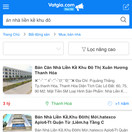
Trang Chủ
Bất động sản
Mua, bán nhà
Lọc nâng cao
Bán Căn Nhà Liền Kề Khu Đô Thị Xuân Hương
Thanh Hóa
❌́ ̛ ̉ - ̂́ ̣ ̉ ̛ ̆ ̀ 4 ̂̀ - ̣̂ ̀ ̛̉ - ̆̀ Đ̂ ̣ ̂ ̛ Đ̣ ̣̂ ́ ̂ ́❌ Địa Chỉ: P.quảng Thắng,
Tp.thanh Hóa, Thanh Hóa Diện Tích Các Lô Đất: 60, 75,
90 M2. Mặt Tiền 5M Loại Hình Sản Phẩm: Nhà Liền Kề
Xây Thô 4 Tầng, Hoàn Thiện Mặt Ngoài Đường Nội...
3 tỷ
Thanh Hoá
>1 năm
Bán Nhà Liền Kề,Khu Đôthị Mới.hatexco
Aplo6-Tt Quận Từ ;Liêm.hạ Tầng C
Bán Nhà Liền Kề,Khu Đôthị Mới.hatexco Aplo6-Tt Quận