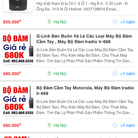
Htp Việt Nam Đ Ịa Ch Ỉ: S Ố 1 - Ng Ã 5 - C Át Linh - Đ
Ống Đa - H À N Ội Hotline: 0437738818 Email:
Longvienthong@Gmail.com Web:
Http://Bodamkenwood.net/ Chuyên Bán Buôn, Bán Lẻ,
₫
850.000
Hà Nội
>1 năm
G-Link Bán Buôn Và Lẻ Các Loại Máy Bộ Đàm
Cầm Tay , Máy Bộ Đàm Iradio Ir-668
G-Link Bán Buôn Và Lẻ Các Loại Máy Bộ Đàm Cầm Tay,
Bộ Đàm Taxi, Phụ Kiện Máy Bộ Đàm, Cho Thuê Máy
Đàm. Tìm Đại Lý Phân Phối Sản Phẩm Thông Tin Sản
Phẩm (Tham Khảo Các Đường Dẫn Dưới Đây) Bộ Đàm
Cầm Tay Motorola: Http://T
₫
680.000
Hà Nội
>1 năm
Bộ Đàm Cầm Tay Motorola, Máy Bộ Đàm Iradio
Ir-668
G-Link Bán Buôn Và Lẻ Các Loại Máy Bộ Đàm Cầm Tay,
Bộ Đàm Taxi, Phụ Kiện Máy Bộ Đàm, Cho Thuê Máy
Đàm. Tìm Đại Lý Phân Phối Sản Phẩm Thông Tin Sản
Phẩm (Tham Khảo Các Đường Dẫn Dưới Đây) Bộ Đàm
Cầm Tay Motorola: Http://T
₫
680.000
Hà Nội
>1 năm