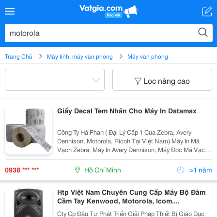
Trang Chủ
Máy tính, máy văn phòng
Máy văn phòng
Lọc nâng cao
Giấy Decal Tem Nhãn Cho Máy In Datamax
Công Ty Hà Phan ( Đại Lý Cấp 1 Của Zebra, Avery
Dennison, Motorola, Ricoh Tại Việt Nam) Máy In Mã
Vạch Zebra, Máy In Avery Dennison, Máy Đọc Mã Vạch
Motorola Và Linh Phụ Kiện Chính Hãng Đầu In, Đầu
Cắt,Dây Cuaroa, Cáp Nguồn, Tất Cả Spare Part T
0938 *** ***
Hồ Chí Minh
>1 năm
Htp Việt Nam Chuyên Cung Cấp Máy Bộ Đàm
Cầm Tay Kenwood, Motorola, Icom....
Cty Cp Đầu Tư Phát Triển Giải Pháp Thiết Bị Giáo Dục