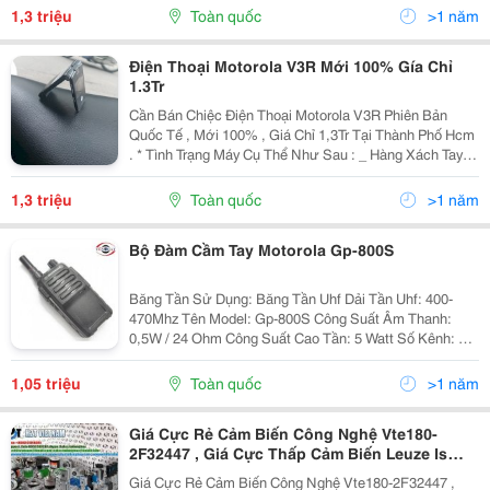
Cũng Có Thêm Khe Cắm Thẻ Nhớ Microsd Và...
1,3 triệu
Toàn quốc
>1 năm
Điện Thoại Motorola V3R Mới 100% Gía Chỉ
1.3Tr
Cần Bán Chiệc Điện Thoại Motorola V3R Phiên Bản
Quốc Tế , Mới 100% , Giá Chỉ 1,3Tr Tại Thành Phố Hcm
. * Tình Trạng Máy Cụ Thể Như Sau : _ Hàng Xách Tay
Châu Âu Chuẩn Chỉ , Không Lỗi Lầm , Chưa Qua Sử
Dụng , Chứ Bung Tem Bung Ốc, _ Máy Trùng Mã Code...
1,3 triệu
Toàn quốc
>1 năm
Bộ Đàm Cầm Tay Motorola Gp-800S
Băng Tần Sử Dụng: Băng Tần Uhf Dải Tần Uhf: 400-
470Mhz Tên Model: Gp-800S Công Suất Âm Thanh:
0,5W / 24 Ohm Công Suất Cao Tần: 5 Watt Số Kênh: 16
Kênh Xuất Xứ: Malaysia
1,05 triệu
Toàn quốc
>1 năm
Giá Cực Rẻ Cảm Biến Công Nghệ Vte180-
2F32447 , Giá Cực Thấp Cảm Biến Leuze Is
244Pp / 44-40N-Tb.4 , Giá Đầu Cuối Dữ Liệu Cố
Giá Cực Rẻ Cảm Biến Công Nghệ Vte180-2F32447 ,