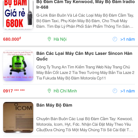
Bộ Đàm Cầm Tay Kenwood, Máy Bộ Đàm Iradio
Ir-668
G-Link Bán Buôn Và Lẻ Các Loại Máy Bộ Đàm Cầm Tay,
Bộ Đàm Taxi, Phụ Kiện Máy Bộ Đàm, Cho Thuê Máy
Đàm. Tìm Đại Lý Phân Phối Sản Phẩm Thông Tin Sản
Phẩm (Tham Khảo Các Đường Dẫn Dưới Đây) Bộ Đàm
Cầm Tay Motorola: Http://T
₫
680.000
Hà Nội
>1 năm
Bán Các Lọai Máy Cân Mực Laser Sincon Hàn
Quốc
Công Ty Trung An Tìm Kiếm Trang Web Này Trang Chủ
Máy Bắn Cốt Laze 2 Tia Treo Tường Máy Bắn Tia Laze 2
Tia Fukuda Máy Bộ Đàm Motorola Cp11
0917 *** ***
Hồ Chí Minh
>1 năm
Bán Máy Bộ Đàm
Chuyên Bán Buôn Các Loại Bộ Đàm Cầm Tay: Kewood,
Motorola, Icom, Hyt, Fdc. Nhận Cài Đặt Máy Theo Yêu
Cầu(Đưa Chúng Tôi Một Máy Chúng Tôi Sẽ Cài Đặt Tất
Cả Các Máy Lại Với Nhau). Nhận Đặt Hàng Theo Yêu