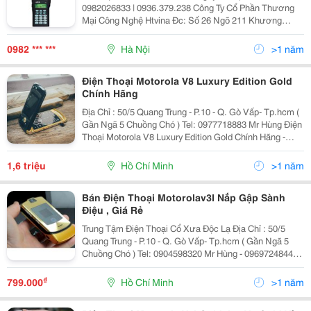
0982026833 | 0936.379.238 Công Ty Cổ Phần Thương
Mại Công Nghệ Htvina Đc: Số 26 Ngõ 211 Khương
Trung &Ndash; Thanh Xuân &Ndash; Hà Nội Yahoo
:Nguyenthanh6685 Website: Http://Sieuthiht.com
0982 *** ***
Hà Nội
>1 năm
Điện Thoại Motorola V8 Luxury Edition Gold
Chính Hãng
Địa Chỉ : 50/5 Quang Trung - P.10 - Q. Gò Vấp- Tp.hcm (
Gần Ngã 5 Chuồng Chó ) Tel: 0977718883 Mr Hùng Điện
Thoại Motorola V8 Luxury Edition Gold Chính Hãng -
Thiết Kế Thời Trang Cao Cấp, Vỏ Được Làm Bằng Chất
Liệu Kính Chịu L
1,6 triệu
Hồ Chí Minh
>1 năm
Bán Điện Thoại Motorolav3I Nắp Gập Sành
Điệu , Giá Rẻ
Trung Tậm Điện Thoại Cổ Xưa Độc Lạ Địa Chỉ : 50/5
Quang Trung - P.10 - Q. Gò Vấp- Tp.hcm ( Gần Ngã 5
Chuồng Chó ) Tel: 0904598320 Mr Hùng - 0969724844
Ms Tuyến Điện Thoại Motorola V3I Nắp Gập Siêu Mỏng
Huyền Thoại Là Biểu Tượng Đ
₫
799.000
Hồ Chí Minh
>1 năm