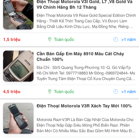
Điện Thoại Motorola V3I Gold, L7 ,V8 Gold Và
V9 Chính Hãng Bh 12 Tháng
Điện Thoại Motorola V9 Rose Gold Special Edition Chính
Hãng - Thiết Kế Thời Trang Cao Cấp, Vỏ Được Làm
Bằng Chất Liệu Kính Chịu Lực, Mạ Đồng Nhẹ, Riêng Vỏ
Nguyên Khố Mạ Đồng, Kiểu Dáng Mỏng; Loa Ngoài Chất
Lượng Tốt; Ứng Dụng Giải Trí Mạnh. * Giá Chư
1,5 triệu
Toàn quốc
>1 năm
Cần Bán Gấp Em Máy 8910 Màu Cát Cháy
Chuẩn 100%
Địa Chỉ : 50/5 Quang Trung-Phường 10 -Q. Gò Vấp-Tp
Hồ Chí Minh Tel: 0977718883 Mr Đông -0969724844- Ms
Tuyến Trung Tâm Điện Thoại Cổ Xưa Chuyên Cung Cấp
Tất Cả Các Dòng Điện Thoại Nokia Cổ, Samsung Cổ,
Sony Cổ, Motorola Cổ. Chuyên Gia Của Chung
4,5 triệu
Toàn quốc
>1 năm
Điện Thoại Motorola V3R Xách Tay Mới 100%
Motorola Razr-V3R Là Bản Cập Nhật Của Motorola Cho
Điện Thoại Nắp Gập Siêu Mỏng Phổ Biến Razr. Phiên
Bản Mới Có Nhiều Màu Sắc Bao Gồm Mô Hình Màu Đỏ
Lửa Này. Được Trang Bị Kiểu Dáng Cập Nhật, V3R