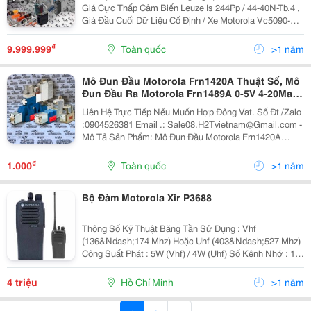
Định / Xe Motorola Vc5090-Ma0Qm0Gh7Wr
Giá Cực Thấp Cảm Biến Leuze Is 244Pp / 44-40N-Tb.4 ,
Xuất Hóa Đơn , Giá Đỡ 1746A7 Rockwell Ab
Giá Đầu Cuối Dữ Liệu Cố Định / Xe Motorola Vc5090-
Slc 500 Plc 1746-A7
Ma0Qm0Gh7Wr Xuất Hóa Đơn , Giá Đỡ 1746A7
Rockwell Ab Slc 500 Plc 1746-A7 Liên Hệ Để Được Tư
₫
9.999.999
Toàn quốc
>1 năm
Vấn...
Mô Đun Đầu Motorola Frn1420A Thuật Số, Mô
Đun Đầu Ra Motorola Frn1489A 0-5V 4-20Ma
Analog, Mô Đun Dùng Cho 6Gk5 795-1Tr10-
Liên Hệ Trực Tiếp Nếu Muốn Hợp Đông Vat. Số Đt /Zalo
0Aa6 Siemens
:0904526381 Email .: Sale08.H2Tvietnam@Gmail.com -
Mô Tả Sản Phẩm: Mô Đun Đầu Motorola Frn1420A
Thuật Số, Mô Đun Đầu Ra Motorola Frn1489A 0-5V 4-
20Ma Analog, Mô Đun Dùng Cho 6Gk5...
₫
1.000
Toàn quốc
>1 năm
Bộ Đàm Motorola Xir P3688
Thông Số Kỹ Thuật Băng Tần Sử Dụng : Vhf
(136&Ndash;174 Mhz) Hoặc Uhf (403&Ndash;527 Mhz)
Công Suất Phát : 5W (Vhf) / 4W (Uhf) Số Kênh Nhớ : 16
Kênh Độ Nhạy Thu : Analog (12 Db Sinad): 0.30
&Micro;V Digital (5% Ber):...
4 triệu
Hồ Chí Minh
>1 năm