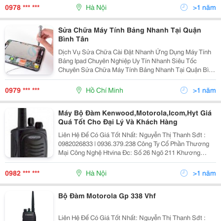
Cầu( Từ 5 Đến 7 Ngày). Giá Cạnh Tranh. Phương Châ
0978 *** ***
Hà Nội
>1 năm
Sửa Chữa Máy Tính Bảng Nhanh Tại Quận
Bình Tân
Dịch Vụ Sửa Chữa Cài Đặt Nhanh Ứng Dụng Máy Tính
Bảng Ipad Chuyên Nghiệp Uy Tín Nhanh Siêu Tốc
Chuyên Sửa Chữa Máy Tính Bảng Nhanh Tại Quận Bình
Tân Chính Hãng (Ipad (Ipad 1, 2, 3, Air, Mini), Sony,
Samsung, Asus, Htc, Motorola, Lg, Acer, Black
0979 *** ***
Hồ Chí Minh
>1 năm
Máy Bộ Đàm Kenwood,Motorola,Icom,Hyt Giá
Quá Tốt Cho Đại Lý Và Khách Hàng
Liên Hệ Để Có Giá Tốt Nhất: Nguyễn Thị Thanh Sđt :
0982026833 | 0936.379.238 Công Ty Cổ Phần Thương
Mại Công Nghệ Htvina Đc: Số 26 Ngõ 211 Khương
Trung &Ndash; Thanh Xuân &Ndash; Hà Nội Yahoo
:Nguyenthanh6685 Website: Http://Sieuthiht.com
0982 *** ***
Hà Nội
>1 năm
Bộ Đàm Motorola Gp 338 Vhf
Liên Hệ Để Có Giá Tốt Nhất: Nguyễn Thị Thanh Sđt :