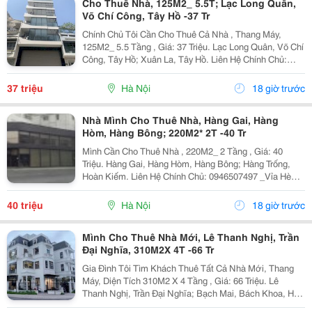
Cho Thuê Nhà, 125M2_ 5.5T; Lạc Long Quân,
Võ Chí Công, Tây Hồ -37 Tr
Chính Chủ Tôi Cần Cho Thuê Cả Nhà , Thang Máy,
125M2_ 5.5 Tầng , Giá: 37 Triệu. Lạc Long Quân, Võ Chí
Công, Tây Hồ; Xuân La, Tây Hồ. Liên Hệ Chính Chủ:
0948646783 _Vỉa Hè Lớn, Mặt Tiền Rộng, Thoáng. _Vị
Trí Ngay Ngã Ba, Khu Đông Dân Cư, Kinh Doanh...
37 triệu
Hà Nội
18 giờ trước
Nhà Mình Cho Thuê Nhà, Hàng Gai, Hàng
Hòm, Hàng Bông; 220M2* 2T -40 Tr
Mình Cần Cho Thuê Nhà , 220M2_ 2 Tầng , Giá: 40
Triệu. Hàng Gai, Hàng Hòm, Hàng Bông; Hàng Trống,
Hoàn Kiếm. Liên Hệ Chính Chủ: 0946507497 _Vỉa Hè
Lớn, Mặt Tiền Rộng, Thoáng. _Vị Trí Ngay Ngã Ba, Khu
Đông Dân Cư, Kinh Doanh Sầm Uất, Nhiều Văn
40 triệu
Hà Nội
18 giờ trước
Phòng,...
Mình Cho Thuê Nhà Mới, Lê Thanh Nghị, Trần
Đại Nghĩa, 310M2X 4T -66 Tr
Gia Đình Tôi Tìm Khách Thuê Tất Cả Nhà Mới, Thang
Máy, Diện Tích 310M2 X 4 Tầng , Giá: 66 Triệu. Lê
Thanh Nghị, Trần Đại Nghĩa; Bạch Mai, Bách Khoa, Hai
Bà Trưng. Liên Hệ Chủ Nhà: 0988289962 . Vị Trí Gần