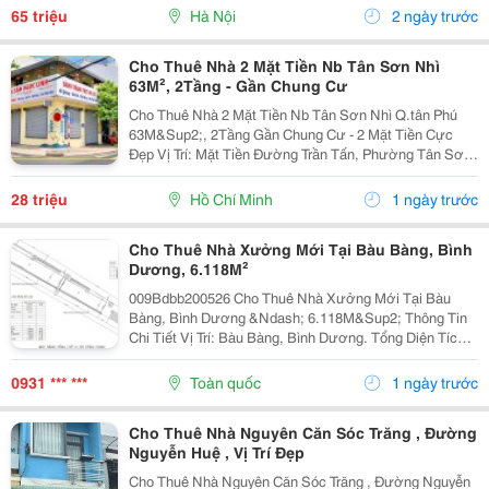
- Nhà Diện Tích 4M X 25M X 5 Tầng. - Nhà...
65 triệu
Hà Nội
2 ngày trước
Cho Thuê Nhà 2 Mặt Tiền Nb Tân Sơn Nhì
63M², 2Tầng - Gần Chung Cư
Cho Thuê Nhà 2 Mặt Tiền Nb Tân Sơn Nhì Q.tân Phú
63M&Sup2;, 2Tầng Gần Chung Cư - 2 Mặt Tiền Cực
Đẹp Vị Trí: Mặt Tiền Đường Trần Tấn, Phường Tân Sơn
Nhì, Quận Tân Phú, Tp.hcm Diện Tích: 63M&Sup2;, 9M
X 7M Kết Cấu: Trệt, 1 Lầu &Ndash; Gồm 1...
28 triệu
Hồ Chí Minh
1 ngày trước
Cho Thuê Nhà Xưởng Mới Tại Bàu Bàng, Bình
Dương, 6.118M²
009Bdbb200526 Cho Thuê Nhà Xưởng Mới Tại Bàu
Bàng, Bình Dương &Ndash; 6.118M&Sup2; Thông Tin
Chi Tiết Vị Trí: Bàu Bàng, Bình Dương. Tổng Diện Tích
Khuôn Viên: 11.644M&Sup2; Diện Tích Sử Dụng Tổng
Diện Tích Nhà Xưởng: 6.118M&Sup2; Xưởng 1:...
0931 *** ***
Toàn quốc
1 ngày trước
Cho Thuê Nhà Nguyên Căn Sóc Trăng , Đường
Nguyễn Huệ , Vị Trí Đẹp
Cho Thuê Nhà Nguyên Căn Sóc Trăng , Đường Nguyễn