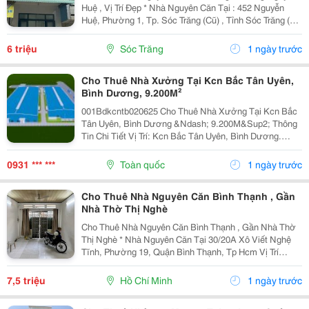
Huệ , Vị Trí Đẹp * Nhà Nguyên Căn Tại : 452 Nguyễn
Huệ, Phường 1, Tp. Sóc Trăng (Cũ) , Tỉnh Sóc Trăng (
Phường Sóc Trăng, Tp. Cần Thơ (Mới) * Giá Thuê: 6
Triệu/Tháng ( Cọc 2 Tháng, Đóng 1 Tháng ) *...
6 triệu
Sóc Trăng
1 ngày trước
Cho Thuê Nhà Xưởng Tại Kcn Bắc Tân Uyên,
Bình Dương, 9.200M²
001Bdkcntb020625 Cho Thuê Nhà Xưởng Tại Kcn Bắc
Tân Uyên, Bình Dương &Ndash; 9.200M&Sup2; Thông
Tin Chi Tiết Vị Trí: Kcn Bắc Tân Uyên, Bình Dương.
Tổng Diện Tích Khuôn Viên: 15.000M&Sup2; Diện Tích
Sử Dụng Tổng Diện Tích Xây Dựng: 9.200M&Sup2;...
0931 *** ***
Toàn quốc
1 ngày trước
Cho Thuê Nhà Nguyên Căn Bình Thạnh , Gần
Nhà Thờ Thị Nghè
Cho Thuê Nhà Nguyên Căn Bình Thạnh , Gần Nhà Thờ
Thị Nghè * Nhà Nguyên Căn Tại 30/20A Xô Viết Nghệ
Tĩnh, Phường 19, Quận Bình Thạnh, Tp Hcm Vị Trí
Thuận Tiện, Khu Dân Cư Hiện Hữu, Di Chuyển Nhanh
Sang Trung Tâm. * Diện Tích 57M&Sup2; ( Ngang 4M,...
7,5 triệu
Hồ Chí Minh
1 ngày trước