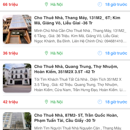
Ngã Ba, Khu Đông Dân Cư, Kinh Doanh Sầm Uất,...
66 triệu
Hà Nội
18 giờ trước
Cho Thuê Nhà, Thang Máy, 131M2_ 6T; Kim
Mã, Giảng Võ, Liễu Giai -36 Tr
Mình Chủ Nhà Cần Cho Thuê Nhà , Thang Máy, 131M2_
6 Tầng , Giá: 36 Triệu. Kim Mã, Giảng Võ, Liễu Giai;
Ngọc Khánh, Ba Đình. Liên Hệ Chính Chủ: 0946814103
_Vỉa Hè Lớn, Mặt Tiền Rộng, Thoáng. _Vị Trí Ngay Ngã
Ba, Khu Đông Dân Cư, Kinh Doanh Sầm Uất,...
36 triệu
Hà Nội
18 giờ trước
Cho Thuê Nhà, Quang Trung, Thợ Nhuộm,
Hoàn Kiếm, 351M2X 3.5T -42 Tr
Tôi Tìm Khách Thuê Tất Cả Nhà , Diện Tích 351M2 X
3.5 Tầng , Giá: 42 Triệu. Quang Trung, Thợ Nhuộm,
Hoàn Kiếm; Cửa Nam, Trần Hưng Đạo, Hoàn Kiếm. Liên
Hệ Chủ Nhà: 0947910983 . Vị Trí Gần Ngã Ba, Khu Đông
Dân Cư, Kinh Doanh Sầm Uất, Nhiều Trụ Sở Văn...
42 triệu
Hà Nội
18 giờ trước
Cho Thuê Nhà, 87M2- 5T, Trần Quốc Hoàn,
Phạm Tuấn Tài, Cầu Giấy -30 Tr
Mình Tìm Người Thuê Nhà Nguyên Căn , Thang Máy.