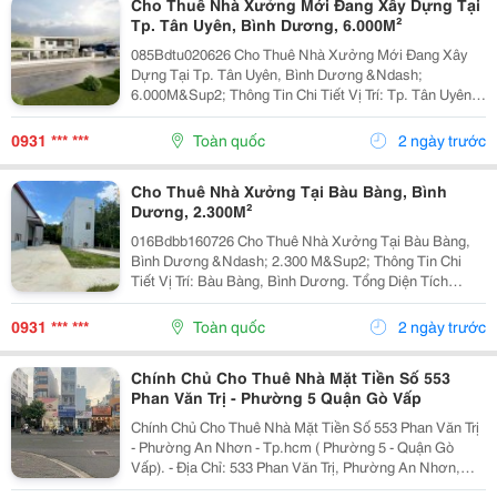
Cho Thuê Nhà Xưởng Mới Đang Xây Dựng Tại
Tp. Tân Uyên, Bình Dương, 6.000M²
085Bdtu020626 Cho Thuê Nhà Xưởng Mới Đang Xây
Dựng Tại Tp. Tân Uyên, Bình Dương &Ndash;
6.000M&Sup2; Thông Tin Chi Tiết Vị Trí: Tp. Tân Uyên,
Bình Dương. Tổng Diện Tích Khuôn Viên Đất:
9.800M&Sup2; Diện Tích Sử Dụng Tổng Diện Tích Nhà
0931 *** ***
Toàn quốc
2 ngày trước
Xưởng:...
Cho Thuê Nhà Xưởng Tại Bàu Bàng, Bình
Dương, 2.300M²
016Bdbb160726 Cho Thuê Nhà Xưởng Tại Bàu Bàng,
Bình Dương &Ndash; 2.300 M&Sup2; Thông Tin Chi
Tiết Vị Trí: Bàu Bàng, Bình Dương. Tổng Diện Tích
Khuôn Viên: 5.084M&Sup2; Diện Tích Sử Dụng Tổng
Diện Tích Xây Dựng: 2.300 M&Sup2; Diện Tích Nhà...
0931 *** ***
Toàn quốc
2 ngày trước
Chính Chủ Cho Thuê Nhà Mặt Tiền Số 553
Phan Văn Trị - Phường 5 Quận Gò Vấp
Chính Chủ Cho Thuê Nhà Mặt Tiền Số 553 Phan Văn Trị
- Phường An Nhơn - Tp.hcm ( Phường 5 - Quận Gò
Vấp). - Địa Chỉ: 533 Phan Văn Trị, Phường An Nhơn,
Đường Phan Văn Trị, Phường 5, Quận Gò Vấp, Tp.hcm