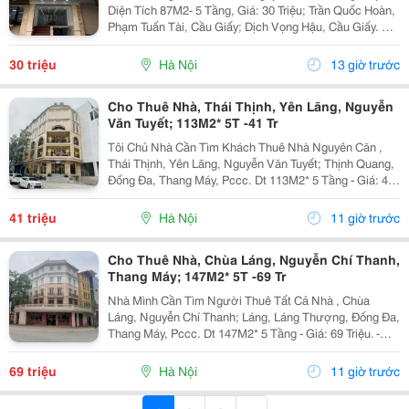
Diện Tích 87M2- 5 Tầng, Giá: 30 Triệu; Trần Quốc Hoàn,
Phạm Tuấn Tài, Cầu Giấy; Dịch Vọng Hậu, Cầu Giấy. +
Liên Hệ Trực Tiếp Chủ Nhà: 0988289962 + Vỉa Hè Lớn,
Mặt Tiền Rộng,Thoáng. + Vị Trí Gần Ngay...
30 triệu
Hà Nội
13 giờ trước
Cho Thuê Nhà, Thái Thịnh, Yên Lãng, Nguyễn
Văn Tuyết; 113M2* 5T -41 Tr
Tôi Chủ Nhà Cần Tìm Khách Thuê Nhà Nguyên Căn ,
Thái Thịnh, Yên Lãng, Nguyễn Văn Tuyết; Thịnh Quang,
Đống Đa, Thang Máy, Pccc. Dt 113M2* 5 Tầng - Giá: 41
Triệu. - Liên Hệ Trực Tiếp Chính Chủ: 0946814103 - Vỉa
Hè Lớn, Mặt Tiền Rộng, Thoáng. - Vị Trí...
41 triệu
Hà Nội
11 giờ trước
Cho Thuê Nhà, Chùa Láng, Nguyễn Chí Thanh,
Thang Máy; 147M2* 5T -69 Tr
Nhà Mình Cần Tìm Người Thuê Tất Cả Nhà , Chùa
Láng, Nguyễn Chí Thanh; Láng, Láng Thượng, Đống Đa,
Thang Máy, Pccc. Dt 147M2* 5 Tầng - Giá: 69 Triệu. -
Liên Hệ Trực Tiếp Chính Chủ: 0946004782 - Vỉa Hè Lớn,
Mặt Tiền Rộng, Thoáng. - Vị Trí Ngay Gần Ngã...
69 triệu
Hà Nội
11 giờ trước