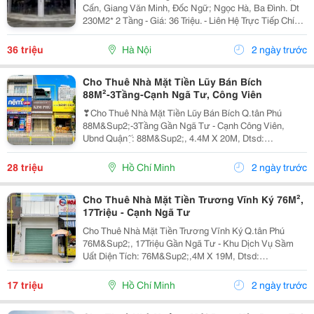
Cấn, Giang Văn Minh, Đốc Ngữ; Ngọc Hà, Ba Đình. Dt
230M2* 2 Tầng - Giá: 36 Triệu. - Liên Hệ Trực Tiếp Chính
Chủ: 0946004782 - Vỉa Hè Lớn, Mặt Tiền Rộng, Thoáng.
- Vị Trí Ngay Gần Ngã Ba, Khu Đông Dân...
36 triệu
Hà Nội
2 ngày trước
Cho Thuê Nhà Mặt Tiền Lũy Bán Bích
88M²-3Tầng-Cạnh Ngã Tư, Công Viên
❣Cho Thuê Nhà Mặt Tiền Lũy Bán Bích Q.tân Phú
88M&Sup2;-3Tầng Gần Ngã Tư - Cạnh Công Viên,
Ubnd Quận ̣̂ ́: 88M&Sup2;, 4.4M X 20M, Dtsd:
264M&Sup2; ̂́ ̂́: 1 Trệt 2 Lầu , St Thích Hợp: Vp Công Ty,
Spa-Thẩm Mỹ,Nails, Salon Tóc, Showroom Xe Điện-
28 triệu
Hồ Chí Minh
2 ngày trước
Xe...
Cho Thuê Nhà Mặt Tiền Trương Vĩnh Ký 76M²,
17Triệu - Cạnh Ngã Tư
Cho Thuê Nhà Mặt Tiền Trương Vĩnh Ký Q.tân Phú
76M&Sup2;, 17Triệu Gần Ngã Tư - Khu Dịch Vụ Sầm
Uất Diện Tích: 76M&Sup2;,4M X 19M, Dtsd:
120M&Sup2;. Có Vỉa Hè 5M Rộng Rãi Kết Cấu 1 Trệt 1
Lửng, Nhà Còn Tốt, Sẵn Cửa Kính. Vừa Kinh Doanh
17 triệu
Hồ Chí Minh
2 ngày trước
Vừa Ở Lại...