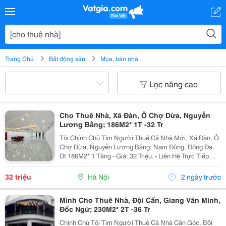
Trang Chủ
Bất động sản
Mua, bán nhà
Lọc nâng cao
Cho Thuê Nhà, Xã Đàn, Ô Chợ Dừa, Nguyễn
Lương Bằng; 186M2* 1T -32 Tr
Tôi Chính Chủ Tìm Người Thuê Cả Nhà Mới, Xã Đàn, Ô
Chợ Dừa, Nguyễn Lương Bằng; Nam Đồng, Đống Đa.
Dt 186M2* 1 Tầng - Giá: 32 Triệu. - Liên Hệ Trực Tiếp
Chính Chủ: 0988289962 - Vỉa Hè Lớn, Mặt Tiền Rộng,
Thoáng. - Vị Trí Ngay Gần Ngã Ba, Khu Đông Dân...
32 triệu
Hà Nội
2 ngày trước
Mình Cho Thuê Nhà, Đội Cấn, Giang Văn Minh,
Đốc Ngữ; 230M2* 2T -36 Tr
Chính Chủ Tôi Tìm Người Thuê Cả Nhà Căn Góc, Đội